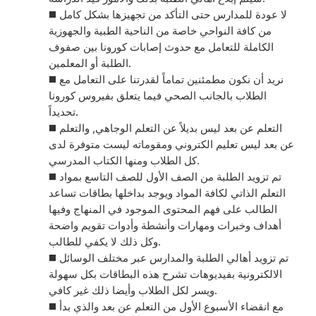
◼️ لا عودة للمدارس حتى التأكد من تجهيزها بشكل كامل
من كافة النواحي خاصة من الناحية الطبية والجهوزية
الكاملة للتعامل مع حدوث إصابات كورونا بين صفوف
الطلبة أو المعلمين.
◼️ نريد أن نكون مطمئنين تماماً لقدرتنا على التعامل مع
الطلاب بالجانب الصحي فيما يتعلق بفيروس كورونا
تحديداً.
◼️ التعلم عن بعد ليس بديلاً عن التعلم الوجاهي, والتعلم
عن بعد ليس تعليم الكتروني ومقوماته ليست متوفرة لدى
كل الطلاب ومنها الكتاب المدرسي.
◼️ تم تزويد الطلبة من الصف الأول للصف التاسع بمواد
التعلم الذاتي لكافة المواد ويوجد بداخلها بطاقات تساعد
الطالب على فهم المحتوى الموجود في المنهاج وفيها
أهداف وخبرات ومهارات وأنشطة وأدوات تقويم واضحة
وكل ذلك لا يكفي للطالب.
◼️ تم تزويد أهالي الطلبة والمدارس عبر مختلف الوسائل
الالكترونية بفيديوهات تشرح هذه البطاقات بكل سهولة
ويسر لكل الطلاب وأيضا ذلك غير كافي.
◼️ مع انقضاء الأسبوع الأول من التعلم عن بعد والذي بدأ