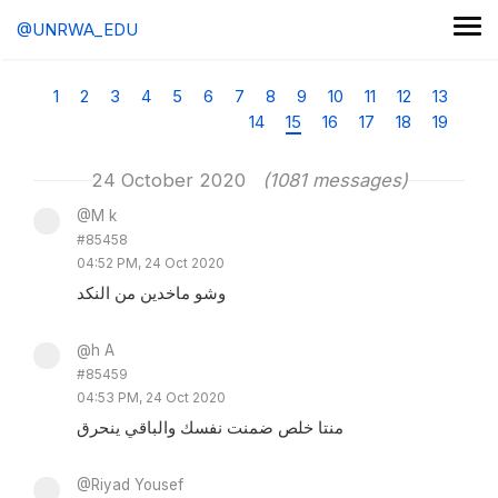
@UNRWA_EDU
1
2
3
4
5
6
7
8
9
10
11
12
13
14
15
16
17
18
19
24 October 2020
(1081 messages)
@M k
#85458
04:52 PM, 24 Oct 2020
وشو ماخدين من النكد
@h A
#85459
04:53 PM, 24 Oct 2020
منتا خلص ضمنت نفسك والباقي ينحرق
@Riyad Yousef