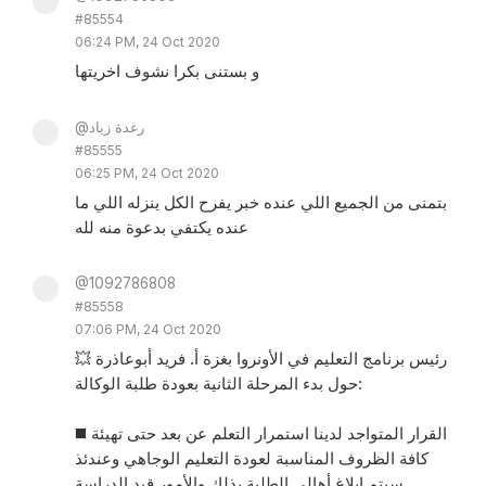
#85554
06:24 PM, 24 Oct 2020
و بستنى بكرا نشوف اخريتها
@رغدة زياد
#85555
06:25 PM, 24 Oct 2020
بتمنى من الجميع اللي عنده خبر يفرح الكل ينزله اللي ما
عنده يكتفي بدعوة منه لله
@1092786808
#85558
07:06 PM, 24 Oct 2020
💥 رئيس برنامج التعليم في الأونروا بغزة أ. فريد أبوعاذرة
حول بدء المرحلة الثانية بعودة طلبة الوكالة:
◼️ القرار المتواجد لدينا استمرار التعلم عن بعد حتى تهيئة
كافة الظروف المناسبة لعودة التعليم الوجاهي وعندئذ
سيتم إبلاغ أهالي الطلبة بذلك والأمور قيد الدراسة.