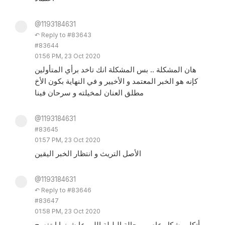
@1193184631
↶ Reply to #83643
#83644
01:56 PM, 23 Oct 2020
هان المشكلة .. بس المشكلة انك تاخد برأي المتأولين
كإنه هو الخبر المعتمد و الأخيير و في النهاية بكون الأخ
مطلق العنان لمخيلته و سرحان فينا
@1193184631
#83645
01:57 PM, 23 Oct 2020
الأصل التريث و انتظار الخبر اليقين
@1193184631
↶ Reply to #83646
#83647
01:58 PM, 23 Oct 2020
أتكلم بشكل عام .. و حالة البلبلة اللي عايشينها ابتفسح