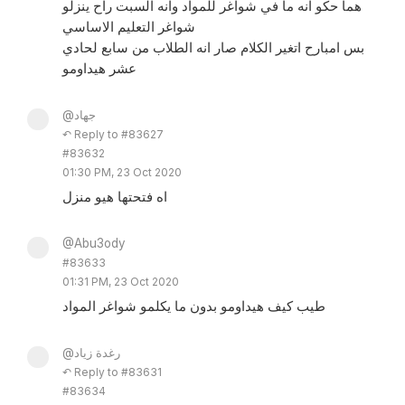
هما حكو انه ما في شواغر للمواد وانه السبت راح ينزلو
شواغر التعليم الاساسي
بس امبارح اتغير الكلام صار انه الطلاب من سابع لحادي
عشر هيداومو
@جهاد
↶ Reply to #83627
#83632
01:30 PM, 23 Oct 2020
اه فتحتها هيو منزل
@Abu3ody
#83633
01:31 PM, 23 Oct 2020
طيب كيف هيداومو بدون ما يكلمو شواغر المواد
@رغدة زياد
↶ Reply to #83631
#83634