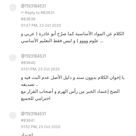
@1193184631
↶ Reply to #83631
#83639
01:47 PM, 23 Oct 2020
الكلام عن المواد الأساسية كما صرّح أبو عاذرة ( عربي و
علوم وووو ) و ليس فقط التعليم الأساسي ...
@1193184631
#83640
01:51 PM, 23 Oct 2020
يا إخوان الكلام بدوون سند و دليل الأصل عدم البث فيه و
تصديقه ..
الصح إعتماد الخبر من رأس الهرم و أصحاب القرار مع
احترامي للجميع
@1193184631
#83641
01:52 PM, 23 Oct 2020
اعتماد