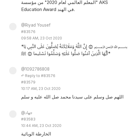
"المعلم العالمي لعام 2020" من مؤسسة AKS
Education Award في الهند.
@Riyad Yousef
#83576
09:58 AM, 23 Oct 2020
*‏﷽ ۞ إِنَّ اللَّهَ وَمَلَائِكَتَهُ يُصَلُّونَ عَلَى النَّبِي يَا
أيُّهَا الَّذِينَ آمَنُوا صَلُّوا عَلَيْهِ وَسَلِّمُوا تَسْليما ۞ ﷺ*
@1092786808
↶ Reply to #83576
#83579
10:17 AM, 23 Oct 2020
اللهم صل وسلم على سيدنا محمد صل الله عليه و سلم
@جهاد
#83583
10:44 AM, 23 Oct 2020
الخارطة الوبائية