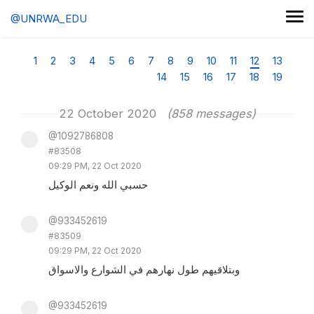
@UNRWA_EDU
1
2
3
4
5
6
7
8
9
10
11
12
13
14
15
16
17
18
19
22 October 2020
(858 messages)
@1092786808
#83508
09:29 PM, 22 Oct 2020
حسبي الله ونعم الوكيل
@933452619
#83509
09:29 PM, 22 Oct 2020
وبتلاقيهم طول نهارهم في الشوارع والاسواق
@933452619