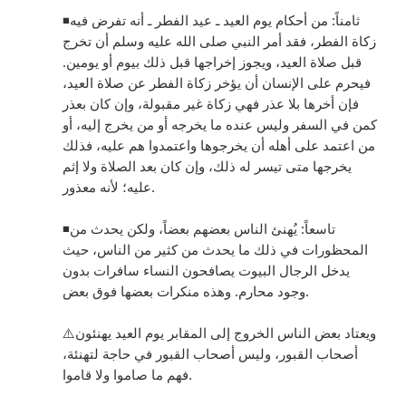
◾️ثامناً: من أحكام يوم العيد ـ عيد الفطر ـ أنه تفرض فيه
زكاة الفطر، فقد أمر النبي صلى الله عليه وسلم أن تخرج
قبل صلاة العيد، ويجوز إخراجها قبل ذلك بيوم أو يومين.
فيحرم على الإنسان أن يؤخر زكاة الفطر عن صلاة العيد،
فإن أخرها بلا عذر فهي زكاة غير مقبولة، وإن كان بعذر
كمن في السفر وليس عنده ما يخرجه أو من يخرج إليه، أو
من اعتمد على أهله أن يخرجوها واعتمدوا هم عليه، فذلك
يخرجها متى تيسر له ذلك، وإن كان بعد الصلاة ولا إثم
عليه؛ لأنه معذور.
◾️تاسعاً: يُهنئ الناس بعضهم بعضاً، ولكن يحدث من
المحظورات في ذلك ما يحدث من كثير من الناس، حيث
يدخل الرجال البيوت يصافحون النساء سافرات بدون
وجود محارم. وهذه منكرات بعضها فوق بعض.
⚠️ويعتاد بعض الناس الخروج إلى المقابر يوم العيد يهنئون
أصحاب القبور، وليس أصحاب القبور في حاجة لتهنئة،
فهم ما صاموا ولا قاموا.