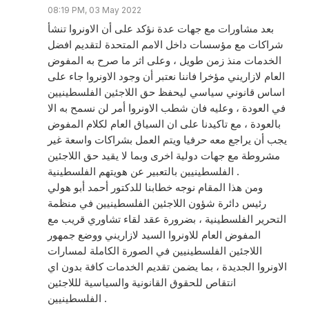
08:19 PM, 03 May 2022
بعد مشاورات مع جهات عدة نؤكد على أن الاونروا تنشأ
شراكات مع مؤسسات داخل الامم المتحدة لتقديم افضل
الخدمات منذ زمن طويل ، وعلى اثر ما صرح به المفوض
العام لازاريني مؤخرا فاننا نعتبر أن وجود الاونروا جاء على
اساس قانوني سياسي ليحفظ حق اللاجئين الفلسطينيين
في العودة ، وعليه فان شطب الاونروا أمر لن نسمح به الا
بالعودة ، مع تاكيدنا على ان السياق العام لكلام المفوض
يجب أن يراجع معه حرفيا ويتم العمل بشراكات واسعة غير
مشروطة مع جهات دولية اخرى وبما لا يقيد حق اللاجئين
الفلسطينيين بالتعبير عن هويتهم الفلسطينية .
ومن هذا المقام نوجه خطابنا للدكتور أحمد أبو هولي
رئيس دائرة شؤون اللاجئين الفلسطينيين في منظمة
التحرير الفلسطينية ، بضرورة عقد لقاء تشاوري قريب مع
المفوض العام للاونروا السيد لازاريني ووضع جمهور
اللاجئين الفلسطينيين في الصورة الكاملة لمسارات
الاونروا الجديدة ، بما يضمن تقديم الخدمات كافة بدون اي
انتقاص للحقوق القانونية والسياسية لللاجئين
الفلسطينيين .