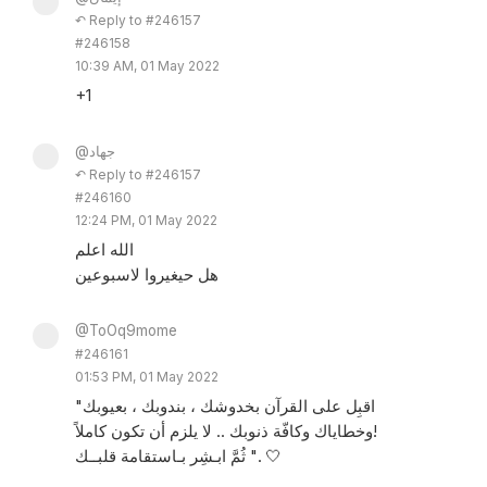
↶ Reply to #246157
#246158
10:39 AM, 01 May 2022
+1
@جهاد
↶ Reply to #246157
#246160
12:24 PM, 01 May 2022
الله اعلم
هل حيغيروا لاسبوعين
@ToOq9mome
#246161
01:53 PM, 01 May 2022
"اقبِل على القرآن بخدوشك ، بندوبك ، بعيوبك
‏وخطاياك وكافّة ذنوبك .. لا يلزم أن تكون كاملاً!
‏ ثُمَّ ابـشِر بـاستقامة قلبــك". 🤍