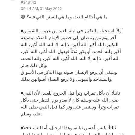
#246142
09:44 AM, 01 May 2022
🔴 ما هي أحكام العيد، وما هي السنن التي فيه؟
◾️أولاً: استحباب التكبير في ليلة العيد من غروب الشمس
آخر يوم من رمضان إلى حضور الإمام للصلاة، وصيغة
التكبير: الله أكبر الله أكبر، لا إله إلا الله، الله أكبر، الله
أكبر ولله الحمد. أو يكبر ثلاثاً فيقول: الله أكبر، الله أكبر،
الله أكبر، لا إله إلا الله، الله أكبر، الله أكبر، ولله الحمد.
وكل ذلك جائز.
وينبغي أن يرفع الإنسان صوته بهذا الذكر في الأسواق
والمساجد والبيوت، ولا ترفع النساء أصواتهن بذلك.
◾️ثانياً: أن يأكل تمراتٍ وتراً قبل الخروج للعيد؛ لأن النبي
صلى الله عليه وسلم كان لا يغدو يوم الفطر حتى يأكل
تمرات وتراً، ويقتصر على وتر كما فعل النبي صلى الله
عليه وسلم.
◾️ثالثاً: يلبس أحسن ثيابه، وهذا للرجال، أما النساء فلا
تلبس الثياب الجميلة عند خروجها إلى مصلى العيد؛ لقول