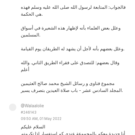
فالجواب: المتابعة لرسول الله صلى الله عليه وسلم فهذه
هي الحكمة.
وعلل بعض العلماء بأنه لإظهار هذه الشعيرة في أسواق
المسلمين.
وعلل بعضهم بأنه لأجل أن يشهد له الطريقان يوم القيامة.
وقال بعضهم: للتصدق على فقراء الطريق الثاني. والله
أعلم
مجموع فتاوى و رسائل الشيخ محمد صالح العثيمين
المجلد السادس عشر - باب صلاة العيدين بتصرف يسير.
@Walaalolie
#246143
09:50 AM, 01 May 2022
السلام عليكم
أنا جديدة معكم بالمجموعة عندي كم استفسار إذا تكرمتم