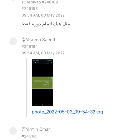
↶ Reply to #246189
#246193
09:54 AM, 03 May 2022
مثل هيك اتمام دورة فقط
@Nisreen Saeed
#246194
09:54 AM, 03 May 2022
photo_2022-05-03_09-54-32.jpg
@Nirmin Omar
#246195