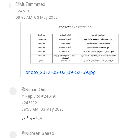
@Mu7ammmed
#246191
09:52 AM, 03 May 2022
photo_2022-05-03_09-52-59.jpg
@Nirmin Omar
↶ Reply to #246191
#246192
09:53 AM, 03 May 2022
يسلمو كثير
@Nisreen Saeed