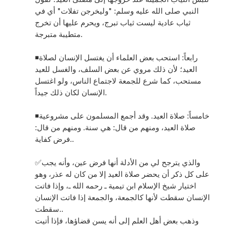
النبي صلى الله عليه وسلم: "وليخرجن تفلات" أي في
ثياب عادية ليست ثياب تبرج، ويحرم عليها أن تخرج
متطيبة متبرجة.
◾️رابعاً: استحب بعض العلماء أن يغتسل الإنسان لصلاة
العيد؛ لأن ذلك مروي عن بعض السلف، والغسل للعيد
مستحب، كما شرع للجمعة لاجتماع الناس، ولو اغتسل
الإنسان لكان ذلك جيداً.
◾️خامساً: صلاة العيد. وقد أجمع المسلمون على مشروعية
صلاة العيد، ومنهم من قال: هي سنة. ومنهم من قال:
فرض كفاية..
✅والذي يترجح لي من الأدلة أنها فرض عين، وأنه يجب
على كل ذكر أن يحضر صلاة العيد إلا من كان له عذر، وهو
اختيار شيخ الإسلام ابن تيمية ـ رحمه الله ـ، وإذا فاتت
الإنسان سقطت لأنها كالجمعة، والجمعة إذا فاتت الإنسان
سقطت..
وذهب بعض أهل العلم إلى أنه يسن قضاؤها، فإذا أتيت