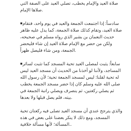
صلاة العيد والإمام يخطب، تصلي العيد على الصفة التي
صلاها الإمام.
◾️سادساً: إذا اجتمعت الجمعة والعيد في يوم واحد، فتقام
صلاة العيد، وتقام كذلك صلاة الجمعة، كما يدل عليه ظاهر
حديث النعمان بن بشير الذي رواه مسلم في صحيحه،
ولكن من حضر مع الإمام صلاة العيد إن شاء فليحضر
الجمعة، ومن شاء فليصل ظهراً.
◾️سابعاً: يثبت لمصلى العيد تحية المسجد كما تثبت لسائر
المساجد، ولأننا لو أخذنا من الحديث أن مسجد العيد ليس
له تحية لقلنا: ليس لمسجد الجمعة تحية؛ لأن رسول الله
صلى الله عليه وسلم كان إذا حضر مسجد الجمعة يخطب
ثم يصلي ركعتين، ثم ينصرف ويصلي راتبة الجمعة في
بيته، فلم يصل قبلها ولا بعدها.
والذي يترجح عندي أن مسجد العيد تصلى فيه ركعتان تحية
المسجد، ومع ذلك لا ينكر بعضنا على بعض في هذه
المسألة؛ لأنها مسألة خلافية..