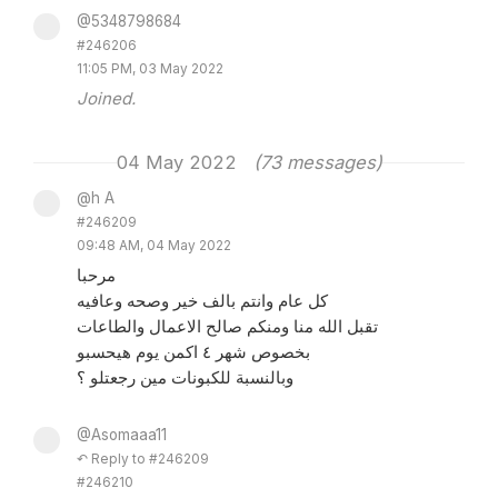
@5348798684
#246206
11:05 PM, 03 May 2022
Joined.
04 May 2022
(73 messages)
@h A
#246209
09:48 AM, 04 May 2022
مرحبا
كل عام وانتم بالف خير وصحه وعافيه
تقبل الله منا ومنكم صالح الاعمال والطاعات
بخصوص شهر ٤ اكمن يوم هيحسبو
وبالنسبة للكبونات مين رجعتلو ؟
@Asomaaa11
↶ Reply to #246209
#246210