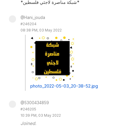
*شبكة مناصرة لاجئي فلسطين*
@Hani_jouda
#246204
08:38 PM, 03 May 2022
photo_2022-05-03_20-38-52.jpg
@5300434859
#246205
10:39 PM, 03 May 2022
Joined.