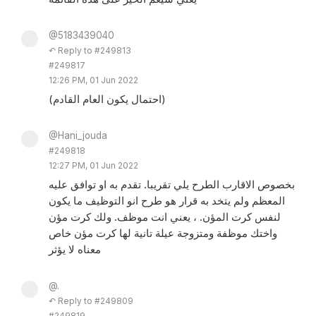
@5183439040
↶ Reply to #249813
#249817
12:26 PM, 01 Jun 2022
(احتمال يكون العام القادم)
@Hani_jouda
#249818
12:27 PM, 01 Jun 2022
بخصوص الاقارب الطرح يلي تقريبا. تقدم به او توافق عليه
المعظم ولم يتخد به قرار هو طرح انو التوظيف ما يكون
لنفس كرت المؤن. ، يعني انت موظف. ولك كرت مؤن
واختك موظفة ومتزوجة عيلة تانية لها كرت مؤن خاص
معناه لا يؤثر
@.
↶ Reply to #249809
#249819