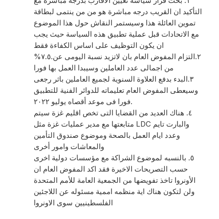
١. بحث قرار سياسة تعيين الأقارب بدرجه مباشرة مع
التأكيد ان القريب درجه مباشرة هو من من ينتمى لبطاقة
تموين العائلة هذا وسيستمر النقاش حول هذا الموضوع
مع الاتحادات قبل عملية تطبيق هذه السياسة حيث يجب
ان يكون التوظيف على اساس الكفاءة فقط
٢.التزام المفوض العام بان لاتزيد نسبة اليومى عن.٧.٥%
من اجمالى عدد العاملين وسيبدا العمل بها فورا
٣.البدء بدفع العلاوة السنوية لجميع العاملين باثر رجعى
وسيعطى المفوض العام تعليماته للدوائر الفنية للتطبيق
فورا فى موعد أقصاه يوليو ٢٠٢٢.
٤. هناك العديد من القضايا التى تخص اقليم غزة سيتم
متابعتها مع مدير عمليات غزة مثل LDC والبارت تايم
وعدد ايام العمل بالصحة وموضوع صندوق التأمين
والمعاشات وامور أخرى
٥. بالنسبه لموضوع الشراكة مع مؤسسات دولية اخرى
حسب التصريحات الاخيرة فقد اكد المفوض العام ان
الأونروا تاخذ تفويضها من الجمعية العامة للأمم المتحدة
ولن لتكون هناك اية منظمه اممية مسئوله عن اللاجئين
الفلسطينيين سوى الاونروا