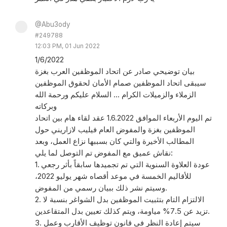
@Abu3ody
#249788
12:03 PM, 01 Jun 2022
1/6/2022
بيان توضيحي صادر عن اتحاد الموظفين العرب بغزة
سيبقى اتحاد الموظفين صمام الأمان لحقوق الموظفين
الزملاء والزميلات الكرام ... السلام عليكم ورحمة الله
وبركاته
تم اليوم الأربعاء الموافق 1.6.2022 عقد لقاء هام بين اتحاد
الموظفين بغزة والمفوض العام فيليب لازاريني حول
المطالب الأخيرة والتي كان بسببها نزاع العمل، وبعد
نقاش عميق مع المفوض تم التوصل لما يلي:
1. عودة العلاوة السنوية التي تم تجميدها سابقاً بأثر رجعي
للأقاليم الخمسة في موعد أقصاه شهر يوليو 2022،
وسيتم نشر ذلك ببيان رسمي من المفوض.
2. الالتزام التام بتثبيت الموظفين بدل الشواغر بنسبة لا
تزيد عن 7.5% مياومة، ويتم كذلك تعيين بدل المتقاعدين.
3. سيتم إعادة النظر في قانون توظيف الأقارب وعمل