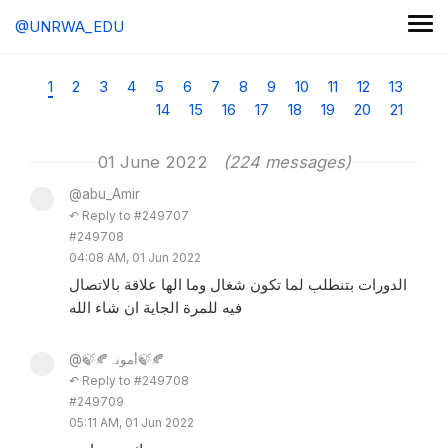
@UNRWA_EDU
1
2
3
4
5
6
7
8
9
10
11
12
13
14
15
16
17
18
19
20
21
01 June 2022
(224 messages)
@abu_Amir
↶ Reply to #249707
#249708
04:08 AM, 01 Jun 2022
الدورات بتنطلب لما تكون شغال وما الها علاقة بالاتصال
فيه للمرة الجاية ان شاء الله
@🍃🍂أمونہ🍃🍂
↶ Reply to #249708
#249709
05:11 AM, 01 Jun 2022