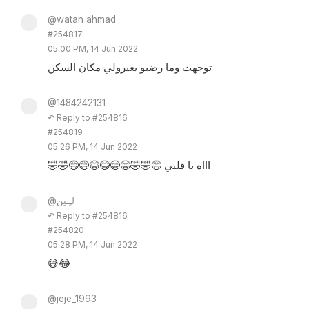
@watan ahmad
#254817
05:00 PM, 14 Jun 2022
توجهت وما رضيو يغيرولي مكان السكن
@1484242131
↶ Reply to #254816
#254819
05:26 PM, 14 Jun 2022
🤣🤣😅😅😂😂😁😁🤣🤣😅 اااه يا قلبي
@لـِـين
↶ Reply to #254816
#254820
05:28 PM, 14 Jun 2022
😅😂
@jeje_1993