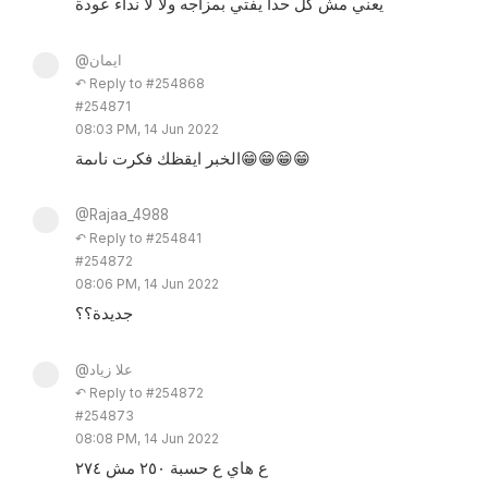
يعني مش كل حدا يفتي بمزاجه ولا لا نداء عودة
@ايمان
↶ Reply to #254868
#254871
08:03 PM, 14 Jun 2022
الخبر ايقظك فكرت ناىمة😁😁😁😁
@Rajaa_4988
↶ Reply to #254841
#254872
08:06 PM, 14 Jun 2022
جديدة؟؟
@علا زياد
↶ Reply to #254872
#254873
08:08 PM, 14 Jun 2022
ع هاي ع حسبة ٢٥٠ مش ٢٧٤