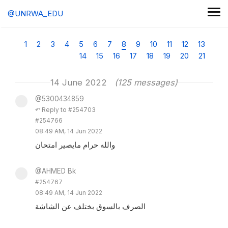
@UNRWA_EDU
1
2
3
4
5
6
7
8
9
10
11
12
13
14
15
16
17
18
19
20
21
14 June 2022
(125 messages)
@5300434859
↶ Reply to #254703
#254766
08:49 AM, 14 Jun 2022
والله حرام مايصير امتحان
@AHMED Bk
#254767
08:49 AM, 14 Jun 2022
الصرف بالسوق بختلف عن الشاشة