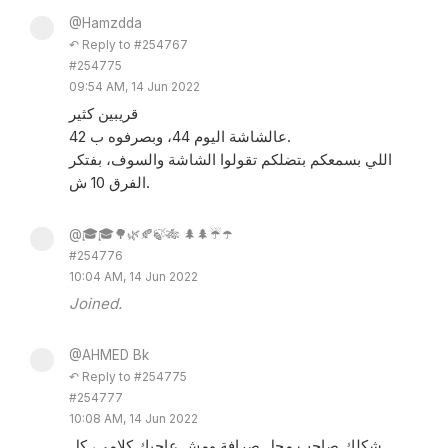
@Hamzdda
↶ Reply to #254767
#254775
09:54 AM, 14 Jun 2022
قريبين كثير
عالشاشة اليوم 44، وبصرفوه ب 42.
اللي بسمعكم بتضلكم تقولوا الشاشة والسوف، بفتكر
الفرق 10 ش.
@🎓🎓🌳🌿🍂🍃🎋 🌲🌲☔️☂️
#254776
10:04 AM, 14 Jun 2022
Joined.
@AHMED Bk
↶ Reply to #254775
#254777
10:08 AM, 14 Jun 2022
شكلك صاحب محل صرافة ومش عاجبك كلامي، كل