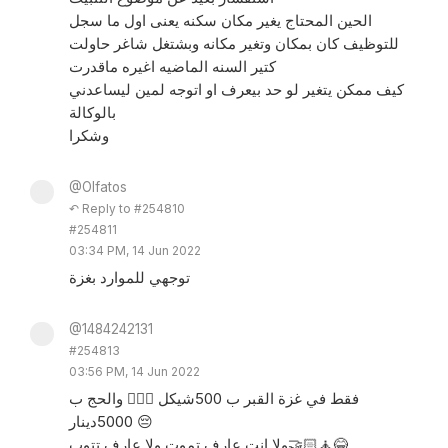
الحين المحتاج يغير مكان سكنه يعنى اول ما سجل
للتوظيف كان بمكان وتغير مكانه وبشتغل شاغر حاولت
كتير السنه الماضيه اغيره ماقدرت
كيف ممكن يتغير لو حد بيعرف او اتوجه لمين ليساعدني
بالوكالة
وشكرا
@Olfatos
↶ Reply to #254810
#254811
03:34 PM, 14 Jun 2022
توجهي للموارد بغزة
@1484242131
#254813
03:56 PM, 14 Jun 2022
فقط في غزة القبر ب 500شيكل 🤦🏽‍♂️ والحج ب
5000دينار 😔
ولا انت عارف تموت ولا عارف تتوب🤝🧘🏻😂