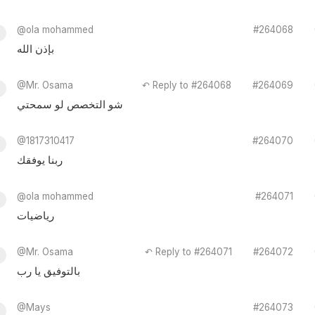
@ola mohammed
#264068
بإذن الله
@Mr. Osama
↶ Reply to #264068
#264069
شو التخصص لو سمحتي
@1817310417
#264070
ربنا يوفقك
@ola mohammed
#264071
رياضيات
@Mr. Osama
↶ Reply to #264071
#264072
بالتوفيق يا رب
@Mays
#264073