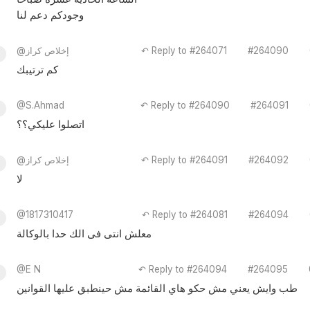
وجودكم دعم لنا
#264090
↶ Reply to #264071
@إخلاص كراز
كم ترتيبك
@S.Ahmad
↶ Reply to #264090
#264091
اتصلوا عليكي؟؟
#264092
↶ Reply to #264091
@إخلاص كراز
لا
@1817310417
↶ Reply to #264081
#264094
معلش انتى فى الك حدا بالوكالة
@E N
↶ Reply to #264094
#264095
طب وايش يعني مش حكو هاي القائمة مش حينطبق عليها القوانين