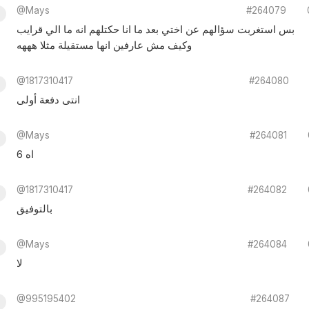
@Mays
#264079
بس استغربت سؤالهم عن اختي بعد ما انا حكتلهم انه ما الي قرايب
وكيف مش عارفين انها مستقيلة مثلا هههه
@1817310417
#264080
انتى دفعة أولى
@Mays
#264081
اه 6
@1817310417
#264082
بالتوفيق
@Mays
#264084
لا
@995195402
#264087