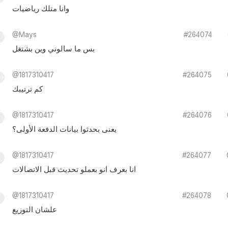
وانا متلك رياضيات
@Mays
#264074
بس ما سالوني وين بشتغل
@1817310417
#264075
كم ترتيبك
@1817310417
#264076
يعنى بحدثوا بيانات الدفعة الأولى؟
@1817310417
#264077
انا بعرف انو بعملو تحديث قبل الاتصالات
@1817310417
#264078
علشان التوزيع