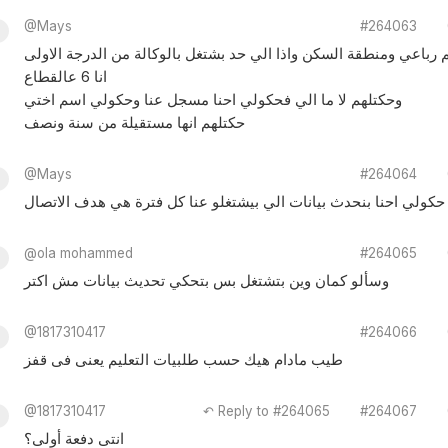
@Mays
#264063
رباعي ومنطقة السكن واذا الي حد بشتغل بالوكالة من الدرجة الاولى
انا 6 عالقطاع
وحكتلهم لا ما الي فحكولي احنا مسجل عنا وحكولي اسم اختي
حكتلهم انها مستقيلة من سنة ونصف
@Mays
#264064
حكولي احنا بنحدث بيانات الي بيشتغلو عنا كل فترة هي هدف الاتصال
@ola mohammed
#264065
وسألو كمان وين بتشتغل بس بتحكي تحديث بيانات مش اكتر
@1817310417
#264066
طيب مادام هيك حسب طلبيات التعليم يعنى فى قفز
@1817310417
↶ Reply to #264065
#264067
انتى دفعة أولى؟