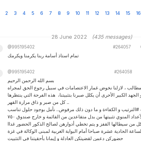
2
3
4
5
6
7
8
9
10
11
12
13
14
15
16
28 June 2022
(435 messages)
@995195402
#264057
تمام استاذ أسامة ربنا يكرمنا ويكرمك
@995195402
#264058
بسم الله الرحمن الرحيم
مطالب ، لازلنا نخوض غمار الاعتصامات في سبيل رجوع الحق لمجراه
 الجهد الكبير الأحرى أن يكلل صبرنا بتثبيتنا، هذه الفرحة التي ينتظرها
كل من صبر و ذاق مرارة القهر ..
#الترتيب و الكفاءة و ما دون ذلك مرفوض.. نأمل بوجود حلول تناسب
ل من سيطالها القفز و يتم تخطي أدوارهن لصالح الذكور الحضور غداا
لساعة الحادية عشرة صباحا أمام البوابة الغربية لمبنى الوكالة في غزة
حضوركن دعمن لقضيتكن العادلة و إيمانا بأحقيتنا في التثبيت