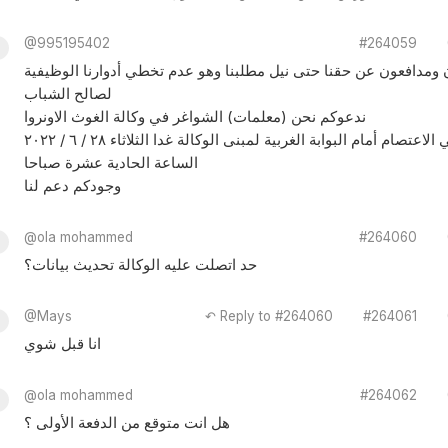
@995195402
#264059
ن ومدافعون عن حقنا حتى نيل مطلبنا وهو عدم تخطي أدوارنا الوظيفية
لصالح الشباب
ندعوكم نحن (معلمات) الشواغر في وكالة الغوث الاونروا
للمشاركة معنا في الاعتصام أمام البوابة الغربية لمبنى الوكالة غدا الثلاثاء ٢٨ / ٦ / ٢٠٢٢
الساعة الحادية عشرة صباحا
وجودكم دعم لنا
@ola mohammed
#264060
حد اتصلت عليه الوكالة تحديث بيانات؟
@Mays
↶ Reply to #264060
#264061
انا قبل شوي
@ola mohammed
#264062
هل انت متوقع من الدفعة الأولى ؟