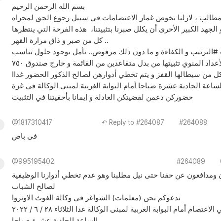
بسم الله الرحمن الرحيم
مطالب ، لازلنا نخوض غمار الاعتصامات في سبيل رجوع الحق لمجراه
 الجهد الكبير الأحرى أن يكلل صبرنا بتثبيتنا، هذه الفرحة التي ينتظرها
كل من صبر و ذاق مرارة القهر ..
#الترتيب و الكفاءة و ما دون ذلك مرفوض.. نأمل بوجود حلول تناسب
ل من سيطالها القفز و يتم تخطي أدوارهن لصالح الذكور الحضور غداا
لساعة الحادية عشرة صباحا أمام البوابة الغربية لمبنى الوكالة في غزة
حضوركن دعمن لقضيتكن العادلة و إيمانا بأحقيتنا في التثبيت
@1817310417
↶ Reply to #264087
#264088
فى باص
@995195402
#264089
ن ومدافعون عن حقنا حتى نيل مطلبنا وهو عدم تخطي أدوارنا الوظيفية
لصالح الشباب
ندعوكم نحن (معلمات) الشواغر في وكالة الغوث الاونروا
للمشاركة معنا في الاعتصام أمام البوابة الغربية لمبنى الوكالة غدا الثلاثاء ٢٨ / ٦ / ٢٠٢٢
الساعة الحادية عشرة صباحا