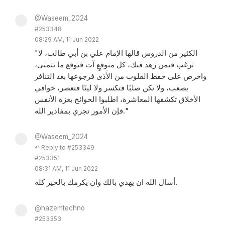
@Waseem_2024
#253348
08:29 AM, 11 Jun 2022
"الكثير من الدروس قالها الإمام علي بن أبي طالب، لا
ترغب فيمن زهد فيك، كل متوقعٍ آت فتوقع ما تتمنى،
واحرص على حفظ القلوب من الأَذى فرجوعها بعد التنافر
يصعب، ولا تكن صلبًا فتكسر ولا لينًا فتعصر، خوافي
الأخلاق تكشفها المعاشرة، اطلبوا الحوائج بعزة الأنفس
فإن الأمور تجري بمقادير الله."
@Waseem_2024
↶ Reply to #253349
#253351
08:31 AM, 11 Jun 2022
أسال الله ان يهدي بالك وان يكرمك بالخير كله.
@hazemtechno
#253353