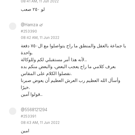
08:41 AM, 11 Jun 2022
لو ٢٥٠ صعب
@Hamza 🌿
#253390
08:42 AM, 11 Jun 2022
يا جماعة بالعقل والمنطق ما راح يتواصلوا مع ال٧٥٠ دفعة
واحدة.
لأنه هذا أمر مستقبلي لكم وللوكالة..
بعرف كلامي ما راح يعجب البعض، والبعض منكم بده
نفصلوا الكلام على المقاس.
وأسأل الله العظيم رب العرش العظيم أن يعوض صبرنا
خيرًا.
قولوا آمين..
@5568121294
#253391
08:43 AM, 11 Jun 2022
امين