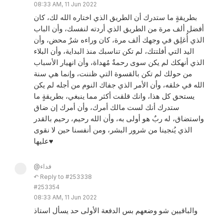
08:33 AM, 11 Jun 2022
بطريقةٍ ما ستدرك أن الطريق الذي اختاره الله لك، كان
أفضل ألف مرة من الطريق الذي أردته لنفسك، وأن الباب
الذي أُغلِق في وجهك ألف مرة، كان وراءه شرٌ محض، وأن
اليد التي أفلتتك، لم تكن تناسبك منذ البداية، وأن البلاء
الذي أنهكك لم يكن سوى رحمةٌ مُهداة، وأن انهيار الأسباب
من حولك لم تكن بالقسوة التي ظننت، وإنما هي سنة
الله في خلقه، وأن الأمر الذي جفاك النوم من أجله لم يكن
يستحق كل هذا، وانك قلقت أكثر مما ينبغي، بطريقةٍ ما
ستدرك أنك لست مالك أمرك، وأن أمرك إن ضاق
واستضاق، له ربٌ هو أولى به، وأن الله رحيم، رحيم بالقدر
الذي يُنجينا من شرور البشر، ومن أنفسنا حين لا نقوى
عليها♥️
@فداء
↶ Reply to #253338
#253354
08:33 AM, 11 Jun 2022
والباقيين شو وضعهم بس الدفعة الأولى حد يسأل استاذ