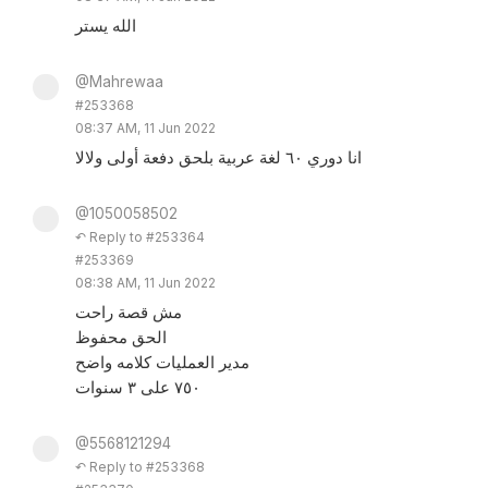
الله يستر
@Mahrewaa
#253368
08:37 AM, 11 Jun 2022
انا دوري ٦٠ لغة عربية بلحق دفعة أولى ولالا
@1050058502
↶ Reply to #253364
#253369
08:38 AM, 11 Jun 2022
مش قصة راحت
الحق محفوظ
مدير العمليات كلامه واضح
٧٥٠ على ٣ سنوات
@5568121294
↶ Reply to #253368