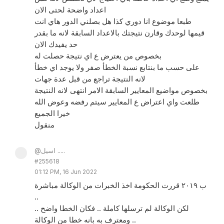
اعداد واضحة لحتى الان
طبعا موضوع انا دوري كذا هل بصلني الدور هاي انت
قيمها لوحدك وقارن نتيجتك بالاعداد السابقة لانه ما بقدر
حد يفيدك الان
بخصوص من يعترض ع اي نتيجة حصلت له
على حسب ما بنتابع نسبة الخطأ صفر ولا يوجد اي خطأ
لانه النتيجة تراجع من قبل عدة جهات
بخصوص مواضيع المعايير السابقة الامر انتهى لانه النتيجة
طلعت واي اعتراض ع المعايير سيتم رفضه وعوض الله
خيرا الجميع
منقول
@اسيل .....
#255618
01:12 PM, 16 Jun 2022
ب ٢٠١٩ قررت الحكومة اخذ الخبرات من الوكالة مباشرة
..
لكن الوكالة لم ترسلها كاملة .. فكان الخطا واضح ..
ومعترف به بانه خطا من الوكالة ..