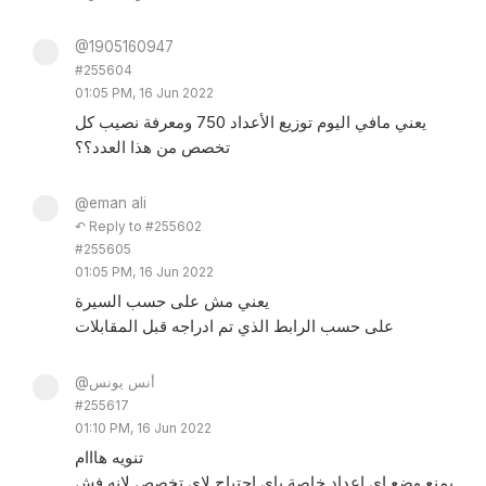
@1905160947
#255604
01:05 PM, 16 Jun 2022
يعني مافي اليوم توزيع الأعداد 750 ومعرفة نصيب كل
تخصص من هذا العدد؟؟
@eman ali
↶ Reply to #255602
#255605
01:05 PM, 16 Jun 2022
يعني مش على حسب السيرة
على حسب الرابط الذي تم ادراجه قبل المقابلات
@أنس يونس
#255617
01:10 PM, 16 Jun 2022
تنويه هااام
يمنع وضع اي اعداد خاصة باي احتياج لاي تخصص لانه فش