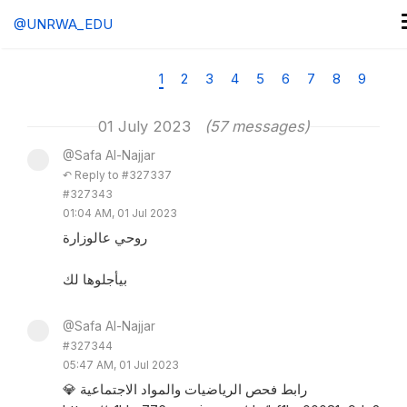
@UNRWA_EDU
1
2
3
4
5
6
7
8
9
01 July 2023
(57 messages)
@Safa Al-Najjar
↶ Reply to #327337
#327343
01:04 AM, 01 Jul 2023
روحي عالوزارة
بيأجلوها لك
@Safa Al-Najjar
#327344
05:47 AM, 01 Jul 2023
💎 رابط فحص الرياضيات والمواد الاجتماعية