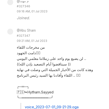
@م مهند
#327346
09:16 AM, 01 Jul 2023
Joined.
@Abu Sham
#327347
09:21 AM, 01 Jul 2023
من مخرجات اللقاء
دامت الجهود👍🏻
لن يضيع يوم واحد على زملائنا معلمي اليومي ..
((سيتاقضوا أيام التصعيد بإذن الله ))
وهذه كانت من الأخبار الجميلة التي وصلت في نهاية
اللقاء وأفادنا بها السيد رئيس البرنامج .. 👌🏼
╭─═─╮
🇵🇸↬Hytham.Sayyed
╰─══════════─╯
voice_2023-07-01_09-21-29.oga