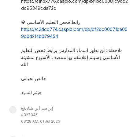
https://c1hbx776.caspio.com/dp/bf1bc00081c9dc2
dd95349cda72c
💎 رابط فحص التعليم الأساسي
https://c2dcq774.caspio.com/dp/bf2bc00071ba00
9c0d214b079454
ملاحظة : لن تظهر اسماء المدارس برابط فحص التعليم
الأساسي وسيتم إعلامكم بها منتصف الأسبوع بمشيئة
الله
خالص تحياتي
هيثم السيد
@إبراهيم أبو عليان
#327345
08:28 AM, 01 Jul 2023