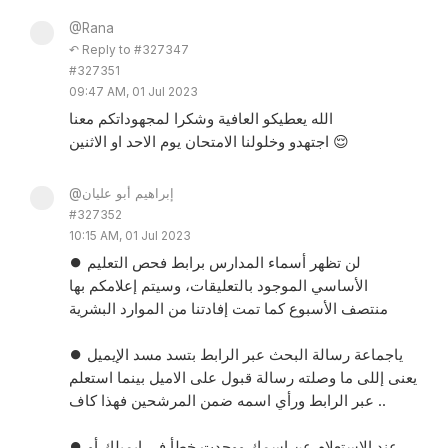
@Rana
↶ Reply to #327347
#327351
09:47 AM, 01 Jul 2023
الله يعطيكو العافية وشكرا لمجهوداتكم معنا
اجتهدو وخلولنا الامتحان يوم الاحد او الاثنين 😌
@إبراهيم أبو عليان
#327352
10:15 AM, 01 Jul 2023
⏺ لن تظهر أسماء المدارس برابط فحص التعليم
الأساسي الموجود بالتعليقات، وسيتم إعلامكم بها
منتصف الأسبوع كما تمت إفادتنا من الموارد البشرية
⏺ ياجماعة رسالة البحث عبر الرابط بتسد مسد الإيميل
يعنى إللى ما وصلته رسالة قبول على الاميل بينما استعلم
عبر الرابط ورأي اسمه ضمن المرشحين فهذا كاف ..
⏺ عند الاستعلام عن اسمك ووجدت خطأ في إيميلك أو