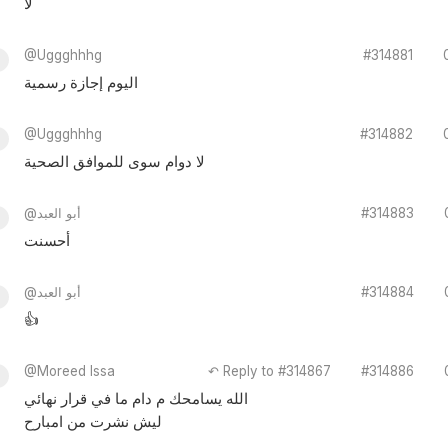
لا
@Uggghhhg
#314881
اليوم إجازة رسمية
@Uggghhhg
#314882
لا دوام سوى للموافق الصحية
#314883
@أبو العبد
أحسنت
#314884
@أبو العبد
👍
@Moreed Issa
↶ Reply to #314867
#314886
الله يسامحك م دام ما في قرار نهائي
ليش نشرت من امبارح