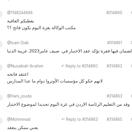
@1148244666
#314860
يعطيكم العافية
مكتب الوكالة بغزة اليوم بكون فاتح ؟؟
@Isam Diab
#314861
@Nusaibah Ibrahim
↶ Reply to #314860
#314862
اعتقد فاتحه
لانهم حكو كل مؤسسات الأونروا دوام ما عدا المدارس
@Hani_jouda
#314863
وفد من التعليم الرئاسة الاردن في غزة اليوم تحديدا لموضوع الاختبار
@Mohmmad
↶ Reply to #314863
#314865
يعني ممكن ينعقد