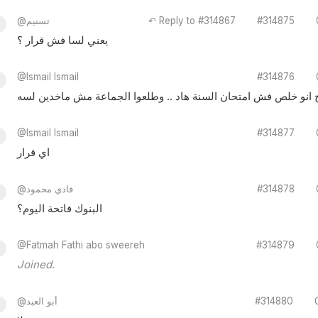
#314875
↶ Reply to #314867
@تسنيم
يعني لسا فش قرار ؟
@Ismail Ismail
#314876
انو خلص فش امتحان السنة هاد .. وطلعوا الجماعة مش ماخدين لسه
@Ismail Ismail
#314877
اي قرار
#314878
@فادي محمود
البنوك فاتحة اليوم؟
@Fatmah Fathi abo sweereh
#314879
Joined.
#314880
@أبو العبد