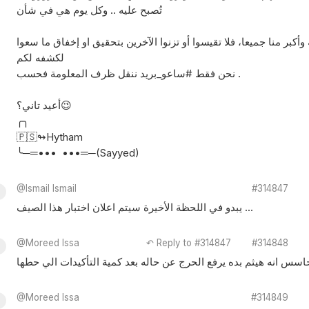
تُصبح عليه .. وكل يوم هي في شأن
كبر منا جميعا، فلا تقيسوا أو تزنوا الآخرين بتحقيق او إخفاق ما سعوا
لكشفه لكم
نحن فقط #ساعو_بريد ننقل ظرف المعلومة فحسب .
أعيد تاني؟😉
╭╮
🇵🇸↬Hytham
╰─═••• •••═─(Sayyed)
@Ismail Ismail
#314847
يبدو في اللحظة الأخيرة سيتم اعلان اختبار هذا الصيف ...
@Moreed Issa
↶ Reply to #314847
#314848
س انه هيثم بده يرفع الحرج عن حاله بعد كمية التأكيدات الي حطها
@Moreed Issa
#314849