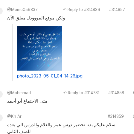
@Momo059837
↶ Reply to #314839
#314857
ولكن موقع المووودل مغلق الآن
photo_2023-05-01_04-14-26.jpg
@Mohmmad
↶ Reply to #314731
#314858
متى الاجتماع أبو أحمد
@Kh Ar
#314859
سلام عليكم بدنا تحضير درس عمر والغلام والدرس الي بعده
للصف الثاني