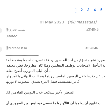
1
2
3
4
5
01 May 2023
(188 messages)
#314845
@بسمه حجازي
Joined.
@Moreed Issa
#314846
ـــــــــــــــــــــــــــــــــــ
هو مجرد نشر متسرّع من أحد المنسوبين، فقد تسربت له معلومة مطاطة
ة التأجيل لامتحانات توظيف المعلمين وهذا كان مطروحا، فظن معتقدا
أن الباب الموارب أصبح مغلقا ..
عن ذكرها خلال اليومين الماضيين ريثما يتم البت النهائي بالأمر ولن
أغامر بفضفضة، فثقل المرء بصدق المعلومة لا بوزنها
👈🏽 السطر الأخير سيكتب خلال اليومين القادمين
 بات عليهم أن يعلموا أن #الأونروا ما تمسي فيه ليس من الضروري أن