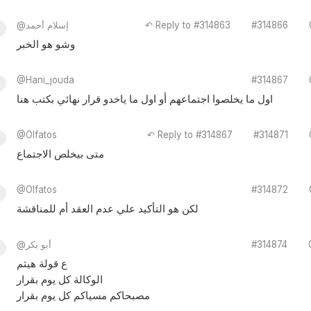
#314866
↶ Reply to #314863
@إسلام أحمد
وشو هو الخبر
@Hani_jouda
#314867
اول ما يخلصوا اجتماعهم أو اول ما ياخدو قرار نهائي بكتب هنا
@Olfatos
↶ Reply to #314867
#314871
متى بيخلص الاجتماع
@Olfatos
#314872
لكن هو التأكيد علي عدم العقد أم للمناقشة
#314874
@أبو بكر
ع قولة هيثم
الوكالة كل يوم بقرار
مصبحاكم مسياكم كل يوم بقرار