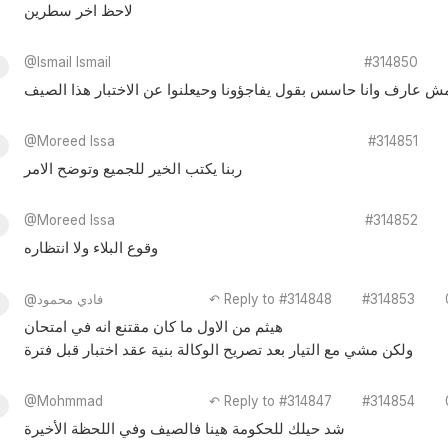
لاحظ اخر سطرين
@Ismail Ismail
#314850
ش عارف وانا حاسس بقول يفاجؤونا وحيعلنوا عن الاختبار هذا الصيف
@Moreed Issa
#314851
ربنا يكتب الخير للجميع وتوضح الامر
@Moreed Issa
#314852
وقوع البلاء ولا انتظاره
#314853
↶ Reply to #314848
@فادي محمود
هيثم من الاول ما كان مقتنع انه في امتحان
ولكن مشي مع التيار بعد تصريح الوكالة بنية عقد اختبار قبل فترة
@Mohmmad
↶ Reply to #314847
#314854
شد حيلك للحكومة هينا فالصيف وفي اللحظة الأخيرة