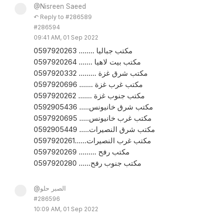
@Nisreen Saeed
↶ Reply to #286589
#286594
09:41 AM, 01 Sep 2022
مكتب جباليا ........ 0597920263
مكتب بيت لاهيا ....... 0597920264
مكتب شرق غزة ......... 0597920332
مكتب غرب غزة ....... 0597920696
مكتب جنوب غزة ....... 0597920262
مكتب شرق خانيونس..... 0592905436
مكتب غرب خانيونس..... 0597920695
مكتب شرق النصيرات..... 0592905449
مكتب غرب النصيرات......0597920261
مكتب رفح ......... 0597920269
مكتب جنوب رفح...... 0597920280
@الصبر حلو
#286596
10:09 AM, 01 Sep 2022