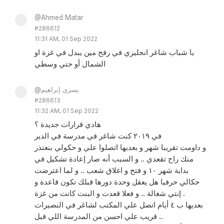
@Ahmed Matar
#286612
11:31 AM, 01 Sep 2022
يا شباب شاغر انجليزي في رفح مين يبدل في غزة او
الشمال أو حتي وسطي
@يسرى إبراهيم
#286613
11:32 AM, 01 Sep 2022
هادي قرارات جديدة ؟
في ٢٠١٩ كنت شاغر في مدرسة في الدير
و داومت تقريبا شهر و بعديها اتصلوا علي و حكولي بنعتذر
منك راح تقعدي .. و السبب أنه صار إعادة تشكيل في
بداية شهر ١٠ و فتح و اغلاق شعب .. و لما اعترضت
حكالي حرفيا هل يعقل وحدة دورها قبلك تكون قاعدة و
إنتي شغالة .. و فعلا قعدت و البنت كانت من غزة .
بعديها ب ٤ أيام اتصل علي المكتب لشاغر في النصيرات
قريب علي احسن من المدرسة اللي قبل ..