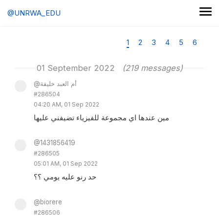
@UNRWA_EDU
1
2
3
4
5
6
01 September 2022
(219 messages)
@أم العبد خليفة
#286504
04:20 AM, 01 Sep 2022
مين عندها اي مجموعة للفيزياء تضيفني عليها
@1431856419
#286505
05:01 AM, 01 Sep 2022
حد رنو عليه يومي ؟؟
@biorere
#286506