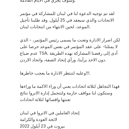
وسوف يجري في الايام القادمة.
لقد تم توجيه الدعوة لنا في لبنان للمشاركة في مؤتمر
الاتحادات والذي سيعقد في 25 أيلول. وقد طلبنا تأجيل
الموعد، لحين الانتهاء من انتخابات لبنان.
لكن اصرار الادارة وتعنت ما يسمى رئيس المؤتمر، - الذي
لا يمثلنا- على عقد المؤتمر في نفس الموعد حرصا على
عدم ضياع TSA. أدى إلى رفضنا المشاركة بهذه الطريقة
دون الاخذ برأينا، ورأي إتحاد الضفة، واتحاد الاردن.
وعليه لتنتظر الادارة ما يعجب خاطرها!!!.
فهذا التجاهل لثلاثة اتحادات يعني أن وراء الاكمة ما وراءها
وستكون لنا مواقف حازمة ولتتحمل إدارة الانروا نتائج
تعنتها واقصائها لثلاثة اتحادات
إتحاد العاملين في الانروا في لبنان
لائحة العودة والكرامة
بيروت في 23 أيلول 2022