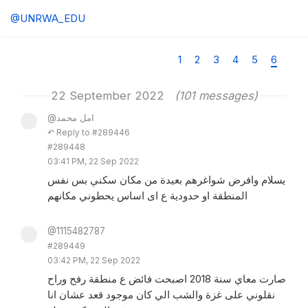
@UNRWA_EDU
1
2
3
4
5
6
22 September 2022
(101 messages)
@امل محمد
↶ Reply to #289446
#289448
03:41 PM, 22 Sep 2022
يسلام وافرض شواغرهم بعيدة من مكان سكني بس نفس
المنطقة او حدودية ع اى اساس يحطوني مكانهم
@1115482787
#289449
03:42 PM, 22 Sep 2022
صارت معاي سنة 2018 اصبحت فائض ع منطقة رفح وراح
نقلوني على غزة والشب الي كان موجود قعد عشان انا