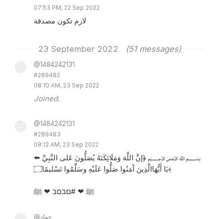
07:53 PM, 22 Sep 2022
لازم تكون مصدقة
23 September 2022
(51 messages)
@1484242131
#289482
08:10 AM, 23 Sep 2022
Joined.
@1484242131
#289483
08:12 AM, 23 Sep 2022
⬅️ ‏﷽ ﴿إنَّ اللَّهَ وَمَلَائِكَتَهُ يُصَلُّونَ عَلى النَّبِيِّ
يَا أَيُّهَاالَّذِينَ آَمَنُوا صَلُّوا عَلَيْهِ وسَلِّمُوا تَسْليمًا۝﴾
️ﷺ ❤ #םבםב ❤ ﷺ
@جهاد