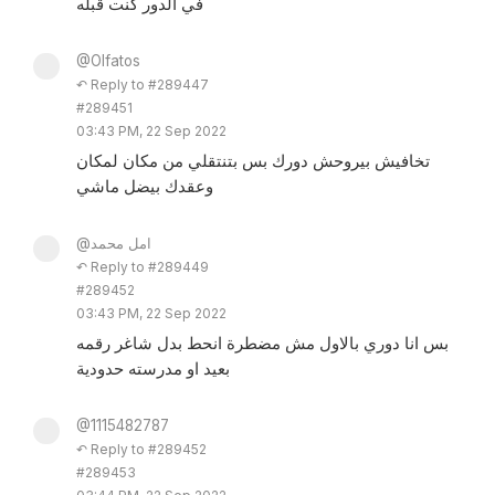
في الدور كنت قبله
@Olfatos
↶ Reply to #289447
#289451
03:43 PM, 22 Sep 2022
تخافيش بيروحش دورك بس بتنتقلي من مكان لمكان
وعقدك بيضل ماشي
@امل محمد
↶ Reply to #289449
#289452
03:43 PM, 22 Sep 2022
بس انا دوري بالاول مش مضطرة انحط بدل شاغر رقمه
بعيد او مدرسته حدودية
@1115482787
↶ Reply to #289452
#289453