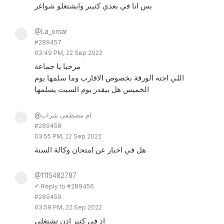
بس انا في بعدي كتيىر وابشتغلو شواغر
@La_omar
#289457
03:49 PM, 22 Sep 2022
مرحبا يا جماعة
اللي اجته الورقة بخصوص الاقارب وما سلمها يوم
الخميس هل بيقدر يوم السبت يسلمها
@ام مصطفى شراب
#289458
03:55 PM, 22 Sep 2022
هل في اخبار عن امتحان وكالة السنة
@1115482787
↶ Reply to #289456
#289459
03:59 PM, 22 Sep 2022
اذ في كتير اذن تشتغلي