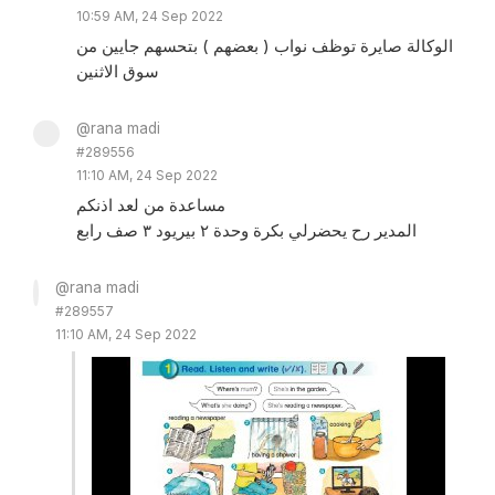
10:59 AM, 24 Sep 2022
الوكالة صايرة توظف نواب ( بعضهم ) بتحسهم جايين من
سوق الاثنين
@rana madi
#289556
11:10 AM, 24 Sep 2022
مساعدة من لعد اذنكم
المدير رح يحضرلي بكرة وحدة ٢ بيريود ٣ صف رابع
@rana madi
#289557
11:10 AM, 24 Sep 2022