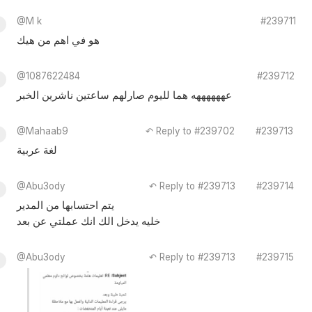
@M k
#239711
هو في اهم من هيك
@1087622484
#239712
عههههههه هما لليوم صارلهم ساعتين ناشرين الخبر
@Mahaab9
↶ Reply to #239702
#239713
لغة عربية
@Abu3ody
↶ Reply to #239713
#239714
يتم احتسابها من المدير
خليه يدخل الك انك عملتي عن بعد
@Abu3ody
↶ Reply to #239713
#239715