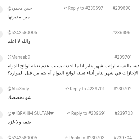
#239698
↶ Reply to #239697
@حنين محمود
مين مديرتها
@5242580005
#239699
والله لا اعلم
@Mahaab9
#239701
إجازات في شهر يناير أثناء تعبئة لوائح الدوام أم يتم من قبل الموارد؟
@Abu3ody
↶ Reply to #239701
#239702
شو تخصصك
@🖤.IBRAHIM SULTAN🖤
↶ Reply to #239691
#239703
ضفة ولا غزة
@5242580005
↶ Reply to #239703
#239704