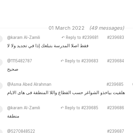
01 March 2022
(49 messages)
@karam Al-Zamili
↶ Reply to #239681
#239683
فقط اصلا المدرسة بتبلغك إذا في تجديد ولا لا
@1115482787
↶ Reply to #239683
#239684
صحيح
@Asma Abed Alrahman
#239685
هلقيت بياخذو الشواغر حسب القطاع واللا المنطقة فى هاى الايام
@karam Al-Zamili
↶ Reply to #239685
#239686
منطقة
@5270848522
#239687