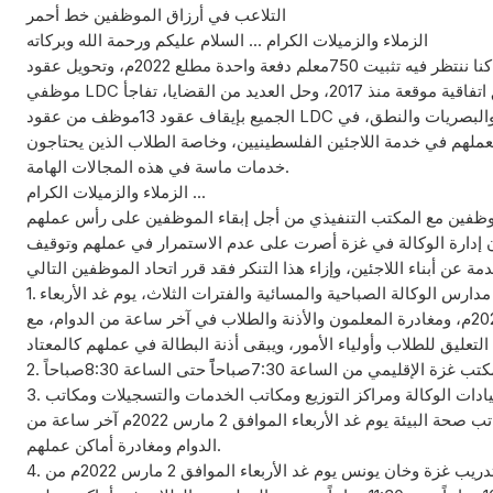
التلاعب في أرزاق الموظفين خط أحمر
الزملاء والزميلات الكرام ... السلام عليكم ورحمة الله وبركاته
في الوقت الذي كنا ننتظر فيه تثبيت 750معلم دفعة واحدة مطلع 2022م، وتحويل عقود
موظفي LDC إلى عقود ثابتة وفق اتفاقية موقعة منذ 2017، وحل العديد من القضايا، تفاجأ
الجميع بإيقاف عقود 13موظف من عقود LDC أخصائيي السمعيات والبصريات والنطق، في
ملهم في خدمة اللاجئين الفلسطينيين، وخاصة الطلاب الذين يحتاجون
خدمات ماسة في هذه المجالات الهامة.
الزملاء والزميلات الكرام ...
موظفين مع المكتب التنفيذي من أجل إبقاء الموظفين على رأس عملهم
 أن إدارة الوكالة في غزة أصرت على عدم الاستمرار في عملهم وتوقيف
1. تعليق العمل في جميع مدارس الوكالة الصباحية والمسائية والفترات الثلاث، يوم غد الأربعاء
الموافق 2مارس 2022م، ومغادرة المعلمون والأذنة والطلاب في آخر ساعة من الدوام، مع
3. تعليق العمل في جميع عيادات الوكالة ومراكز التوزيع ومكاتب الخدمات والتسجيلات ومكاتب
رؤساء المناطق ومكاتب صحة البيئة يوم غد الأربعاء الموافق 2 مارس 2022م آخر ساعة من
الدوام ومغادرة أماكن عملهم.
4. تعليق الدوام في كليتي تدريب غزة وخان يونس يوم غد الأربعاء الموافق 2 مارس 2022م من