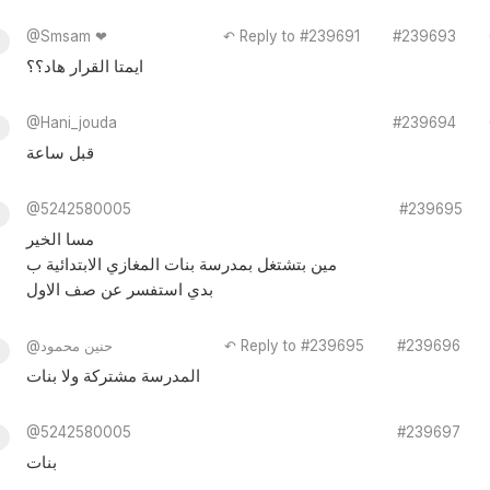
@Smsam ❤
↶ Reply to #239691
#239693
ايمتا القرار هاد؟؟
@Hani_jouda
#239694
قبل ساعة
@5242580005
#239695
مسا الخير
مين بتشتغل بمدرسة بنات المغازي الابتدائية ب
بدي استفسر عن صف الاول
#239696
↶ Reply to #239695
@حنين محمود
المدرسة مشتركة ولا بنات
@5242580005
#239697
بنات