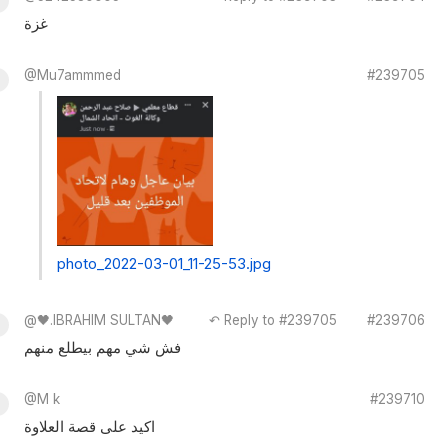
غزة
@Mu7ammmed
#239705
photo_2022-03-01_11-25-53.jpg
@🖤.IBRAHIM SULTAN🖤
↶ Reply to #239705
#239706
فش شي مهم بيطلع منهم
@M k
#239710
اكيد على قصة العلاوة