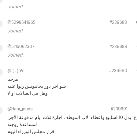
Joined.
@5298641965
#239688
Joined.
@5115062307
#239689
Joined.
@:( : ) ₩
#239690
مرحبا
شو اخر دور بخانيونس رنوا عليه
وهل في اتصالات او لا
@Hani_jouda
#239691
اجازة الامومة 14 اسبوع. بدل 10 اسابيع واعطاء الاب الموظف اجازة ثلاث ايام مدفوعة الأجر.
لمساعدة زوجته
قرار مجلس الوزراء اليوم