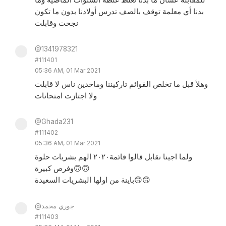
بدنا أي معلمة توقف بالصف تدرس أولادنا بدون ما تكون
نجحت وقابلت
@1341978321
#111401
05:36 AM, 01 Mar 2021
وهلأ قبل ما تخلص القوائم تاركيننا وماخدين ناس لا قابلت
ولا اجتازت امتحانات
@Ghada231
#111402
05:36 AM, 01 Mar 2021
ولما اجينا نقابل قالوا قائمة٢٠٢٠ الهم بشريات حلوة
وفرص كبيرة🙃🙃
باينة من اولها البشريات السعيدة🙃🙃
@جوري محمد
#111403