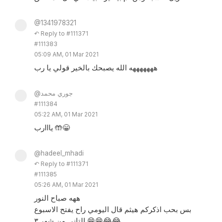
@1341978321
↶ Reply to #111371
#111383
05:09 AM, 01 Mar 2021
هههههههه الله يصبحك بالخير قولي يا رب
@جوري محمد
#111384
05:22 AM, 01 Mar 2021
يااارب 🤲😁
@hadeel_mhadi
↶ Reply to #111371
#111385
05:26 AM, 01 Mar 2021
ههه صباح النور
بس بحب اذكركم هيثم قال اليومي راح يفتح الاسبوع
التاني من شهر ٣ 😁😁😂😂