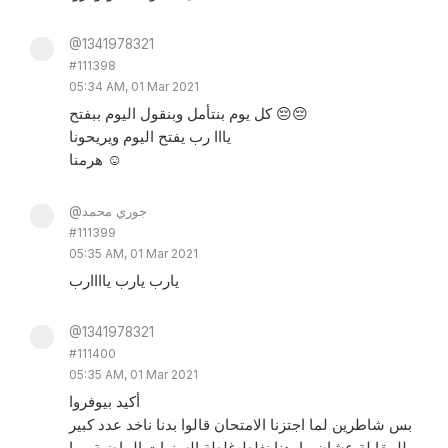
@1341978321
#111398
05:34 AM, 01 Mar 2021
كل يوم بنتأمل وبنقول اليوم ببفتح 😔😔
يااا رب يفتح اليوم ويريحونا
هرمنا ☺
@جوري محمد
#111399
05:35 AM, 01 Mar 2021
يارب يارب ياااارب
@1341978321
#111400
05:35 AM, 01 Mar 2021
أكيد بيوفروا
بس شاطرين لما اجتزنا الامتحان قالوا بدنا ناخد عدد كبير
للمقابلة عشان ما بدنا نغلط غلطة السنوات الماضية وما