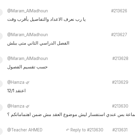
@Maram_AlMadhoun
#213626
يا رب نعرف الاعداد والتفاصيل بأقرب وقت
@Maram_AlMadhoun
#213627
الفصل الدراسي الثاني متى ببلش
@Maram_AlMadhoun
#213628
حسب تقسيم الفصول
@Hamza 🌿
#213629
اعتقد 12/1
@Hamza 🌿
#213630
جماعة بس عندي استفسار ليش موضوع العقد مش ضمن اهتماماتكم ؟
@Teacher AHMED
↶ Reply to #213630
#213631