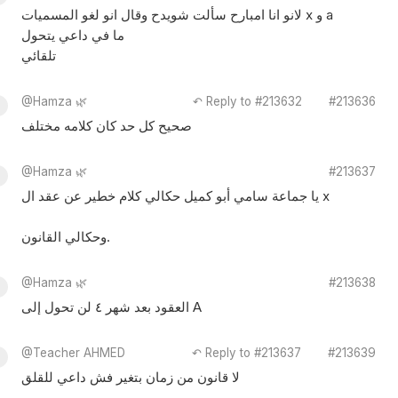
لانو انا امبارح سألت شويدح وقال انو لغو المسميات x و a
ما في داعي يتحول
تلقائي
@Hamza 🌿
↶ Reply to #213632
#213636
صحيح كل حد كان كلامه مختلف
@Hamza 🌿
#213637
يا جماعة سامي أبو كميل حكالي كلام خطير عن عقد ال x
وحكالي القانون.
@Hamza 🌿
#213638
العقود بعد شهر ٤ لن تحول إلى A
@Teacher AHMED
↶ Reply to #213637
#213639
لا قانون من زمان بتغير فش داعي للقلق