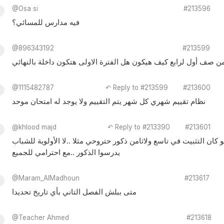
@Osa si
#213596
فيه مدارس للمسائي؟
@896343192
#213599
ن صف أول لرابع كيف هيكون هل الفترة الاولى هتكون داخلة بالنهائي
@1115482787
↶ Reply to #213599
#213600
نظام تقييم شهري كل شهر يتم التقييم ولا يوجد له امتحان موحد
@khlood majd
↶ Reply to #213390
#213601
كان التثبيت في تاسع ولاثامن ذكور حتروحي مثلا ..لا الأولوية للشباب
يدرسوا الذكور ..مع احترامي للجميع
@Maram_AlMadhoun
#213617
متى ببلش الفصل التاني بأي تاريخ تحديدا
@Teacher Ahmed
#213618