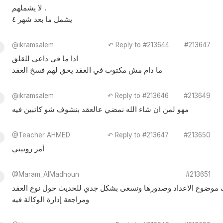
لا يشملهم .
يشمل ما بعد شهر ٤
@ikramsalem
↶ Reply to #213644
#213647
اذا ما في داعي للقلق
ما دام مش مكتوب في العقد يحق لهم فسخ العقد
@ikramsalem
↶ Reply to #213646
#213649
مهو لمن ان شاء الله نمضي عالعقد بنشوف شو كاتبين فيه
@Teacher AHMED
↶ Reply to #213647
#213650
أمر روتيني
@Maram_AlMadhoun
#213651
ف موضوع الاعداد وصدورها ونسعى بشكل جدي للحديث حول نوع العقد
ومراجعة إدارة الوكالة فيه