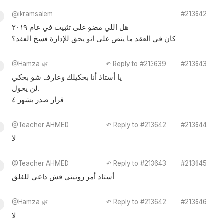
@ikramsalem
#213642
هل اللي مضو على تثبيت في عام ٢٠١٩
كان في العقد ما ينص على انو يحق للإدارة فسخ العقد؟
@Hamza 🌿
↶ Reply to #213639
#213643
يا أستاذ أنا بحكيلك وعارف شو بحكي
لن يحول.
قرار صدر بشهر ٤
@Teacher AHMED
↶ Reply to #213642
#213644
لا
@Teacher AHMED
↶ Reply to #213643
#213645
أستاذ أمر روتيني فش داعي للقلق
@Hamza 🌿
↶ Reply to #213642
#213646
لا