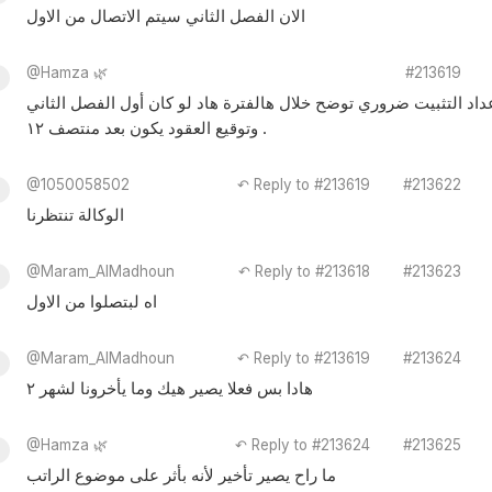
الان الفصل الثاني سيتم الاتصال من الاول
@Hamza 🌿
#213619
عداد التثبيت ضروري توضح خلال هالفترة هاد لو كان أول الفصل الثاني
وتوقيع العقود يكون بعد منتصف ١٢ .
@1050058502
↶ Reply to #213619
#213622
الوكالة تنتظرنا
@Maram_AlMadhoun
↶ Reply to #213618
#213623
اه لبتصلوا من الاول
@Maram_AlMadhoun
↶ Reply to #213619
#213624
هادا بس فعلا يصير هيك وما يأخرونا لشهر ٢
@Hamza 🌿
↶ Reply to #213624
#213625
ما راح يصير تأخير لأنه بأثر على موضوع الراتب