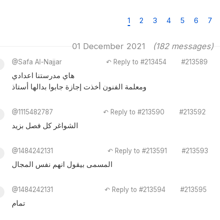
1
2
3
4
5
6
7
01 December 2021
(182 messages)
@Safa Al-Najjar
↶ Reply to #213454
#213589
هاي مدرستنا اعدادي
ومعلمة الفنون أخذت إجازة جابوا بدالها أستاذ
@1115482787
↶ Reply to #213590
#213592
الشواغر كل فصل بزيد
@1484242131
↶ Reply to #213591
#213593
المسمى بيقول انهم نفس المجال
@1484242131
↶ Reply to #213594
#213595
تمام