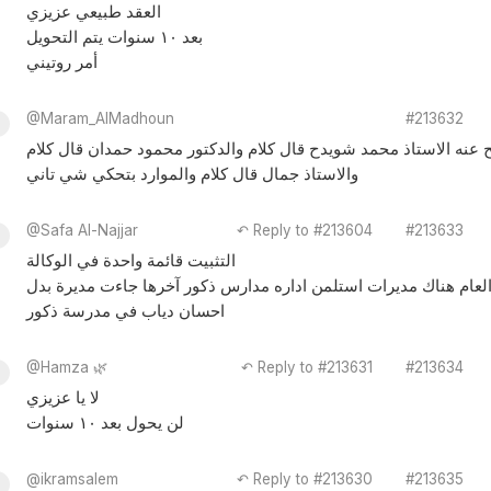
العقد طبيعي عزيزي
بعد ١٠ سنوات يتم التحويل
أمر روتيني
@Maram_AlMadhoun
#213632
ح عنه الاستاذ محمد شويدح قال كلام والدكتور محمود حمدان قال كلام
والاستاذ جمال قال كلام والموارد بتحكي شي تاني
@Safa Al-Najjar
↶ Reply to #213604
#213633
التثبيت قائمة واحدة في الوكالة
العام هناك مديرات استلمن اداره مدارس ذكور آخرها جاءت مديرة بدل
احسان دياب في مدرسة ذكور
@Hamza 🌿
↶ Reply to #213631
#213634
لا يا عزيزي
لن يحول بعد ١٠ سنوات
@ikramsalem
↶ Reply to #213630
#213635