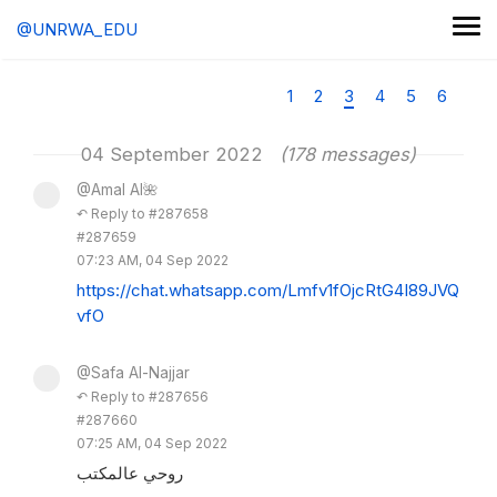
@UNRWA_EDU
1
2
3
4
5
6
04 September 2022
(178 messages)
@Amal Al🌺
↶ Reply to #287658
#287659
07:23 AM, 04 Sep 2022
https://chat.whatsapp.com/Lmfv1fOjcRtG4I89JVQ
vfO
@Safa Al-Najjar
↶ Reply to #287656
#287660
07:25 AM, 04 Sep 2022
روحي عالمكتب