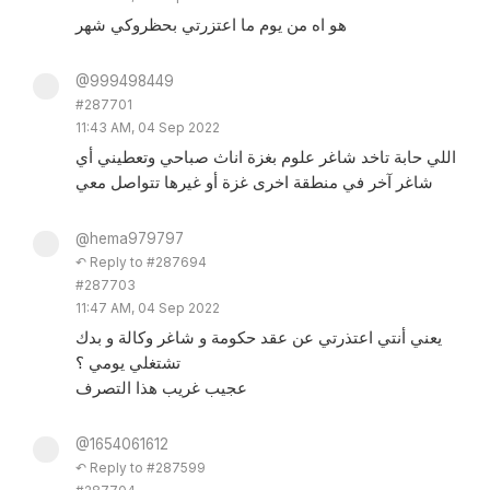
هو اه من يوم ما اعتزرتي بحظروكي شهر
@999498449
#287701
11:43 AM, 04 Sep 2022
اللي حابة تاخد شاغر علوم بغزة اناث صباحي وتعطيني أي
شاغر آخر في منطقة اخرى غزة أو غيرها تتواصل معي
@hema979797
↶ Reply to #287694
#287703
11:47 AM, 04 Sep 2022
يعني أنتي اعتذرتي عن عقد حكومة و شاغر وكالة و بدك
تشتغلي يومي ؟
عجيب غريب هذا التصرف
@1654061612
↶ Reply to #287599