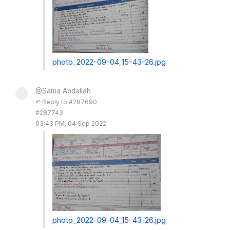
photo_2022-09-04_15-43-26.jpg
@Sama Abdallah
↶ Reply to #287690
#287743
03:43 PM, 04 Sep 2022
photo_2022-09-04_15-43-26.jpg