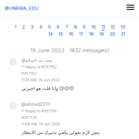
@UNRWA_EDU
1
2
3
4
5
6
7
8
9
10
11
12
13
14
15
16
17
18
19
20
21
19 June 2022
(632 messages)
@نعمة عبد السلام
↶ Reply to #257152
#257155
11:55 AM, 19 Jun 2022
وانا قلت هو اجبرني 😕😕🤨
@iahmed2070
↶ Reply to #257155
#257174
11:56 AM, 19 Jun 2022
مش لازم تقولي يكفي تذمرك من الانتظار