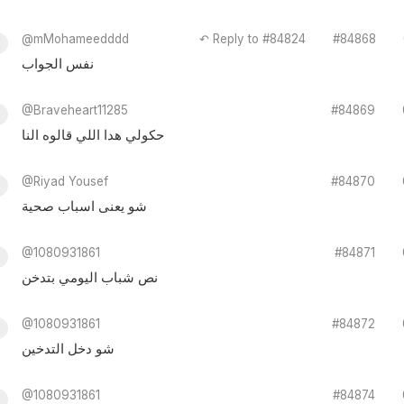
@mMohameedddd
↶ Reply to #84824
#84868
نفس الجواب
@Braveheart11285
#84869
حكولي هدا اللي قالوه النا
@Riyad Yousef
#84870
شو يعنى اسباب صحية
@1080931861
#84871
نص شباب اليومي بتدخن
@1080931861
#84872
شو دخل التدخين
@1080931861
#84874