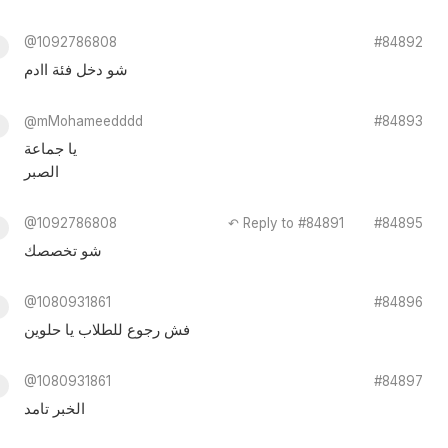
@1092786808
#84892
شو دخل فئة اادم
@mMohameedddd
#84893
يا جماعة
الصبر
@1092786808
↶ Reply to #84891
#84895
شو تخصصك
@1080931861
#84896
فش رجوع للطلاب يا حلوين
@1080931861
#84897
الخبر تامد