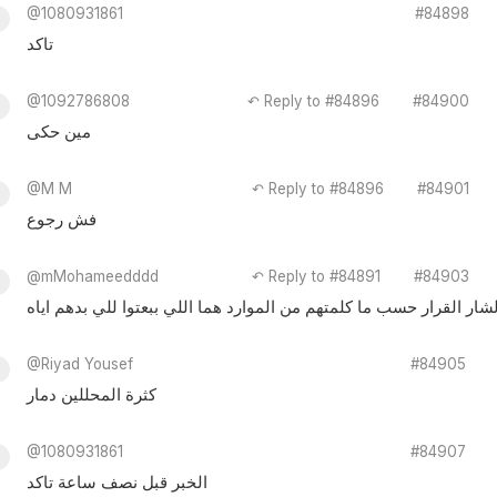
@1080931861
#84898
تاكد
@1092786808
↶ Reply to #84896
#84900
مين حكى
@M M
↶ Reply to #84896
#84901
فش رجوع
@mMohameedddd
↶ Reply to #84891
#84903
 القرار حسب ما كلمتهم من الموارد هما اللي ببعتوا للي بدهم اياه
@Riyad Yousef
#84905
كثرة المحللين دمار
@1080931861
#84907
الخبر قبل نصف ساعة تاكد