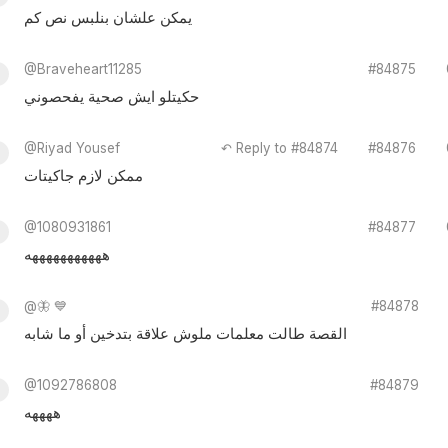
يمكن علشان بنلبس نص كم
@Braveheart11285
#84875
حكيتلو ايش صحية يفحصوني
@Riyad Yousef
↶ Reply to #84874
#84876
ممكن لازم جاكيتات
@1080931861
#84877
هههههههههههه
@🦋 💙
#84878
القصة طالت معلمات ملوش علاقة بتدخين أو ما شابه
@1092786808
#84879
ههههه