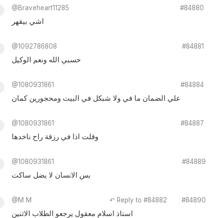
@Braveheart11285
#84880
اشي بيقهر
@1092786808
#84881
حسبي الله ونعم الوكيل
@1080931861
#84884
علي الضمان ما في ولا شبكل في البيت ومحجورين كمان
@1080931861
#84887
وقلت اذا في رزقة راح ناخدها
@1080931861
#84889
بس الانسان لا يضل ساكت
@M M
↶ Reply to #84882
#84890
استاذ اسلام معقول يرجعو الطلاب الاثنين