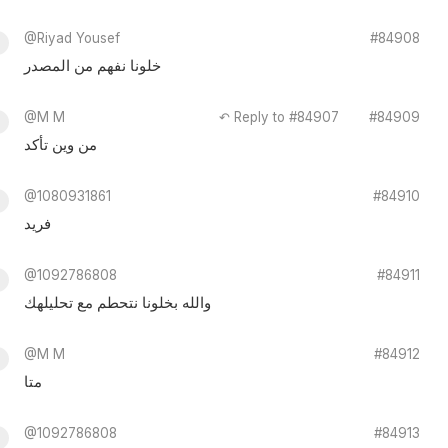
@Riyad Yousef
#84908
خلونا نفهم من المصدر
@M M
↶ Reply to #84907
#84909
من وين تأكد
@1080931861
#84910
فريد
@1092786808
#84911
والله بخلونا نتحطم مع تحليلهك
@M M
#84912
متا
@1092786808
#84913