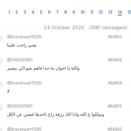
1
2
3
4
5
6
7
8
9
10
11
12
13
14
1
24 October 2020
(1081 messages)
@Braveheart11285
#84855
يعني راحت علينا
@1080931861
#84856
والله يا اخوان ما حدا فاهم شو الي بيصير
@Braveheart11285
#84858
لا
@1080931861
#84859
وتوكلوا ع الله واذا الك رزقة راح تاخدها غصبن عن الكل
@Braveheart11285
#84860