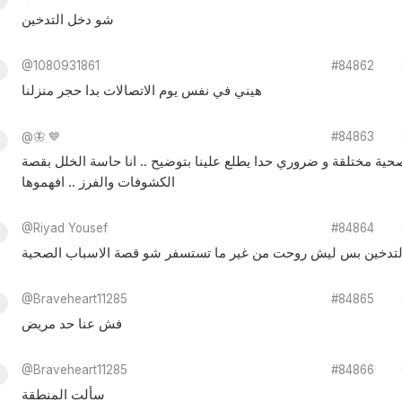
شو دخل التدخين
@1080931861
#84862
هيني في نفس يوم الاتصالات بدا حجر منزلنا
@🦋 💙
#84863
ية مختلقة و ضروري حدا يطلع علينا بتوضيح .. انا حاسة الخلل بقصة
الكشوفات والفرز .. افهموها
@Riyad Yousef
#84864
تدخين بس ليش روحت من غير ما تستسفر شو قصة الاسباب الصحية
@Braveheart11285
#84865
فش عنا حد مريض
@Braveheart11285
#84866
سألت المنطقة