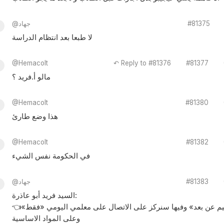
#81375
@جهاد
لا طبعا بعد انتظام الدراسة
@Hemacolt
↶ Reply to #81376
#81377
مالو أ.فريد ؟
@Hemacolt
#81380
هذا وضع طارئ
@Hemacolt
#81382
في الحكومة نفس الشيء
#81383
@جهاد
السيد فريد أبو عاذرة:
👈نحن الأن في مرحلة «تعليم عن بعد» وفيها سنركز على الاتصال على معلمي اليومي «فقط»
وعلى المواد الاساسية