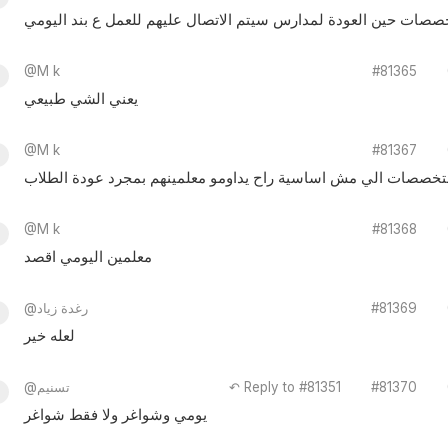
تخصصات حين العودة لمدارس سيتم الاتصال عليهم للعمل ع بند اليومي
@M k
#81365
يعني الشي طبيعي
@M k
#81367
لتخصصات الي مش اساسية راح يداومو معلمينهم بمجرد عودة الطلاب
@M k
#81368
معلمين اليومي اقصد
#81369
@رغدة زياد
لعله خير
#81370
↶ Reply to #81351
@تسنيم
يومي وشواغر ولا فقط شواغر