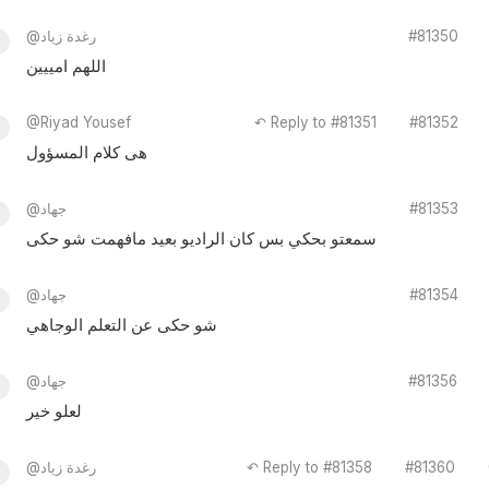
#81350
@رغدة زياد
اللهم امييين
@Riyad Yousef
↶ Reply to #81351
#81352
هى كلام المسؤول
#81353
@جهاد
سمعتو بحكي بس كان الراديو بعيد مافهمت شو حكى
#81354
@جهاد
شو حكى عن التعلم الوجاهي
#81356
@جهاد
لعلو خير
#81360
↶ Reply to #81358
@رغدة زياد