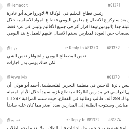
@Hemacolt
#81371
رئيس قطاع التعليم في الوكالة #الاونروا فريد أبو عاذرة
 بعد سنركز ع الاتصال ع معلمي اليومي فقط ع المواد الاساسية خلال
لقليلة جدا (اليومين)وهذا قرار أقر في جميع الأقاليم وليس في غزة فقط
تخصصات حين العودة لمدارس سيتم الاتصال عليهم للعمل ع بند اليومي
#81372
↶ Reply to #81370
@جهاد
نفس المصطلح اليومي والشواغر نفس الشي
لكن هناك يومي بدل اجازات
@Arwa Mb
#81373
ئيس دائرة اللاجئين في منظمة التحرير الفلسطينية، أحمد أبو هولي: أن
👈🏼 287 مدرسة ستفتح أبوابها لـ 284 ألف طالب وطالبة في القطاع، حيث ستتم المراقبة
#81374
↶ Reply to #81372
@تسنيم
اه فاهمه يعني حيجيبو بدل اجازات قبل الطلاب ولا بعد ما يجو الطلاب