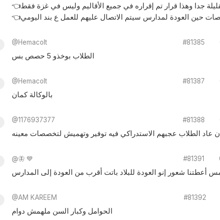
صصات حين العودة لمدارس سيتم الاتصال عليهم للعمل ع بند اليومي
@Hemacolt
#81385
الطلاب بوخذو 5 حصص بس
@Hemacolt
#81387
بالوكالة كمان
@1176937377
#81388
ن عاد الطلاب عجبهم الاستدراكي فيه توفير وتهميش لتخصصات معينه
@🦋 💙
#81391
@AM KAREEM
#81392
الحوامل وكبار السن ملهمش دوام