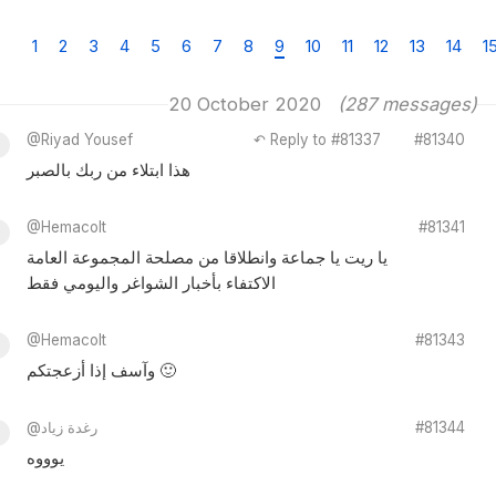
1
2
3
4
5
6
7
8
9
10
11
12
13
14
1
20 October 2020
(287 messages)
@Riyad Yousef
↶ Reply to #81337
#81340
هذا ابتلاء من ربك بالصبر
@Hemacolt
#81341
يا ريت يا جماعة وانطلاقا من مصلحة المجموعة العامة
الاكتفاء بأخبار الشواغر واليومي فقط
@Hemacolt
#81343
وآسف إذا أزعجتكم 🙂
#81344
@رغدة زياد
يوووه