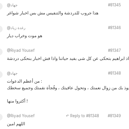
#81345
@جهاد
هذا جروب للدردشة والتنفيس مش بس اخبار شواغر
#81346
@رغدة زياد
هو موت وخراب ديار
@Riyad Yousef
#81347
ذ ابراهيم بتحكى عن كل شى بفيد حياتنا واذا فش اخبار بنحكى دردشة
#81348
@جهاد
‏من أعظم الدعوات :
‏أكثروا منها !
@Riyad Yousef
↶ Reply to #81348
#81349
اللهم امين