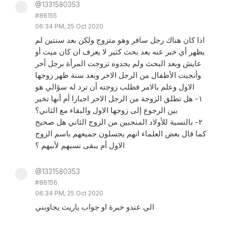
@1331580353
#86155
06:34 PM, 25 Oct 2020
اذا كان هناك رجل سافر وهو متزوج ولكن بعد سنتين لم
يظهر أي خبر عنه بعد بحث كثير لا يعرف ان كان ميت أو
عايش وبعد البحث ولم يجدوه تزوجت المرأة برجل أخر
وأنجبت الأطفال من الرجل الاخر وبعد سنة ظهر زوجها
الاول وعلم بالامر فطلب زوجته أن ترد له سؤالي هو
١- هل تطلق الزوجة من الرجل الاخر اجبارا أم أنها تخير
بين الرجوع إلى زوجها الاول والبقاء مع الثاني؟
٢- بالنسبة للأولاد المنجبين من الزوج الثاني هل صحيح
كما قال بعض العلماء انهم يجسلون جميعهم باسم الزوج
الاول أم يبقى نسبهم لأبيهم ؟
@1331580353
#86156
06:34 PM, 25 Oct 2020
الي عندو خبرة او جواب ياريت يجاوبني