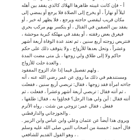
أ - فإن كانت غيبته ظاهرها الهلاك كالذي يفقد بين أهله
ليلاً أو نهاراً ، أو يخرج إلى الصلاة فلا يرجع أو يمضي إلى
مكان قريب ليقضي حاجته ويرجع ، فلا يظهر له خبر ، أو
يفقد بين الصفين في القتال ، أو ينكسر بهم مركب بحري
فيغرق بعض رفقته ، أو يفقد في مهلكة كبرية موحشة ،
فتتربص زوجته أربع سنين ، ثم تعتد عدة الوفاة أربعة أشهر
وعشراً ، وتحل بعدها للأزواج ، ولا يتوقف ذلك على حكم
حاكم ولا إلى طلاق ولي زوجها ، بل متى مضت المدة
والعدة حلت للأزواج .
ولهم تفصيل فيما إذا عاد الزوج المفقود .
ومستندهم في ذلك ما روي عن عمر رضي الله عنه ، أنه
جاءته امرأة فقد زوجها ، فقال: تربصي أربع سنين ، ففعلت
، ثم أتته فقال : تربصي أربعة أشهر وعشراً ، ففعلت ، ثم
أتته فقال : أين ولي هذا الرجل؟ فجاؤوا به ، فقال: طلقها ،
ففعل ، فقال عمر: تزوجي من شئت . رواه الأثرم
والجوزجاني والدارقطني .
ويروى هذا أيضاً عن عثمان وعلي وابن عباس وابن الزبير .
قال أحمد : خمسة من أصحاب النبي صلى الله عليه وسلم
، وهو القول القديم للشافعي .