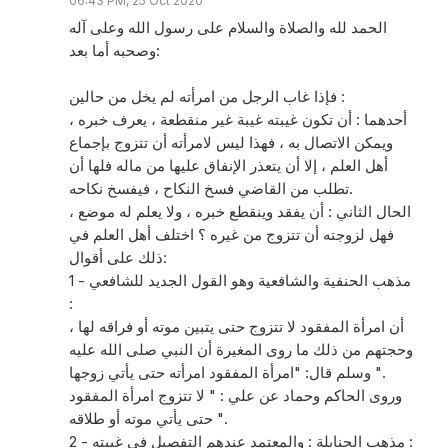
06:43 PM, 25 Oct 2020
الحمد لله والصلاة والسلام على رسول الله وعلى آله
وصحبه أما بعد:
فإذا غاب الرجل من امرأته لم يخل من حالين :
أحدهما : أن تكون غيبته غيبة غير منقطعة ، يعرف خبره ،
ويمكن الاتصال به ، فهذا ليس لامرأته أن تتزوج بإجماع
أهل العلم ، إلا أن يتعذر الإنفاق عليها من ماله فلها أن
تطلب من القاضي فسخ النكاح ، فيفسخ نكاحه.
الحال الثاني : أن يفقد وينقطع خبره ، ولا يعلم له موضع ،
فهل لزوجته أن تتزوج من غيره ؟ اختلف أهل العلم في
ذلك على أقوال:
1 - مذهب الحنفية والشافعية وهو القول الجديد للشافعي
:
أن امرأة المفقود لا تتزوج حتى يتبين موته أو فراقه لها ،
وحجتهم من ذلك ما روى المغيرة أن النبي صلى الله عليه
وسلم قال: "امرأة المفقود امرأته حتى يأتي زوجها ".
وروى الحاكم وحماد عن علي : " لا تتزوج امرأة المفقود
حتى يأتي موته أو طلاقه ".
2 - مذهب الحنابلة : والمعتمد عندهم التفصيل في غيبته :