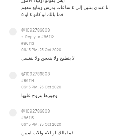
ايش يقولو أولياء الأمور
انا عندي بنتين إلي ٤ ساعات بدرس وبتابع معهم
فما بالك لو كانو ٤ او ٥
@1092786808
↶ Reply to #86112
#86113
06:15 PM, 25 Oct 2020
لا بتطبخ ولا بتعجن ولا بتغسل
@1092786808
#86114
06:15 PM, 25 Oct 2020
وجوزها بتزوج عليها
@1092786808
#86115
06:15 PM, 25 Oct 2020
فما بالك لو الام والاب اميين