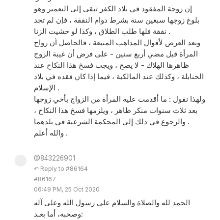
إن زوجة المفقود في بلاد الكفر تبقى إلى التعمير وهو
بلوغ زوجها سبعين سنة بشرط دوام النفقة ، فإن لم تجد
نفقة فلها طلب الطلاق ، وكذا لو خشيت الزنا .
وبعد العرض لأقوال المذاهب المتبعة ، فالحاصل أن زواج
المرأة قبل مضي أربع سنين - على فرض أن غيبة الزوج
ظاهرها الهلاك - لا يصح ، ويجب فسخ هذا النكاح عند
الحنابلة ، وكذلك عند المالكية ، فيما إذا كان فقده في بلاد
الإسلام .
ولهذا نقول : ما أقدمت عليه المرأة من الزواج بأخي زوجها
بعد ثلاث سنوات منكر ظاهر ، ويلزمها فسخ هذا النكاح ،
والرجوع في ذلك إلى المحكمة الشرعية في بلدهما .
والله أعلم .
@843226901
↶ Reply to #86164
#86167
06:49 PM, 25 Oct 2020
الحمد لله والصلاة والسلام على رسول الله وعلى آله
وصحبه، أما بعـد: