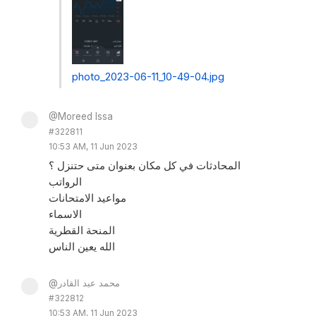
photo_2023-06-11_10-49-04.jpg
@Moreed Issa
#322811
10:53 AM, 11 Jun 2023
المحادثات في كل مكان بعنوان متى حتنزل ؟
الرواتب
مواعيد الامتحانات
الاسماء
المنحة القطرية
الله يعين الناس
@محمد عبد القادر
#322812
10:53 AM, 11 Jun 2023