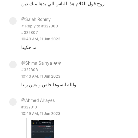
روح قول الكلام هذا للناس الي بدها منك دين
@Salah Rohmy
↶ Reply to #322803
#322807
10:43 AM, 11 Jun 2023
ما حكينا
@Shima Salhya ❤️🌹
#322808
10:43 AM, 11 Jun 2023
والله انسوها خلص و بعين ربنا
@Ahmed Alrayes
#322810
10:49 AM, 11 Jun 2023