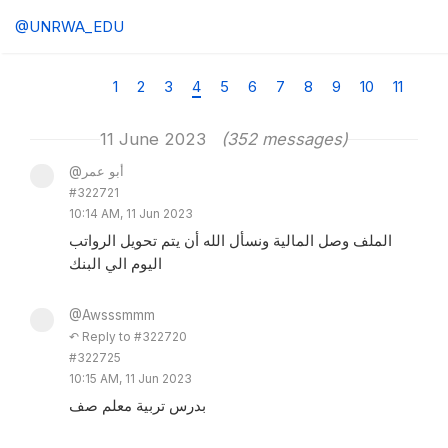
@UNRWA_EDU
1
2
3
4
5
6
7
8
9
10
11
11 June 2023
(352 messages)
@أبو عمر
#322721
10:14 AM, 11 Jun 2023
الملف وصل المالية ونسأل الله أن يتم تحويل الرواتب
اليوم الي البنك
@Awsssmmm
↶ Reply to #322720
#322725
10:15 AM, 11 Jun 2023
بدرس تربية معلم صف