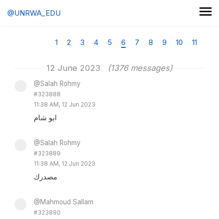
@UNRWA_EDU
1
2
3
4
5
6
7
8
9
10
11
12 June 2023
(1376 messages)
@Salah Rohmy
#323888
11:38 AM, 12 Jun 2023
ابو شام
@Salah Rohmy
#323889
11:38 AM, 12 Jun 2023
مصدرك
@Mahmoud Sallam
#323890