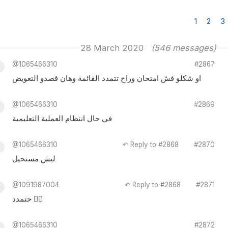
1
2
3
28 March 2020
(546 messages)
@1065466310
#2867
او شكلو فش امتحان وراح تتمدد القائمة وهان قصدو التعويض
@1065466310
#2869
في حال انتظام العملية التعليمية
@1065466310
↶ Reply to #2868
#2870
ليش مستحيل
@1091987004
↶ Reply to #2868
#2871
حتمدد ✋🏻
@1065466310
#2872