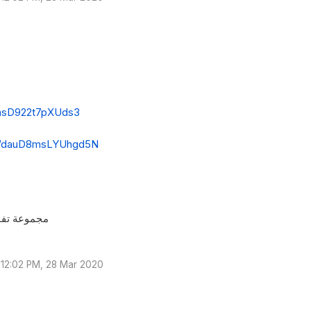
vasD922t7pXUds3
9WdauD8msLYUhgd5N
مجموعة تفاعل
12:02 PM, 28 Mar 2020