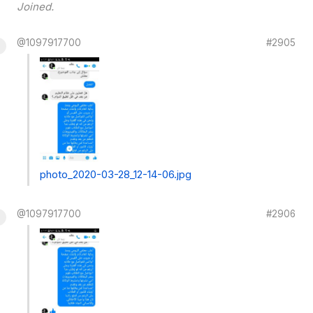
Joined.
@1097917700
#2905
photo_2020-03-28_12-14-06.jpg
@1097917700
#2906