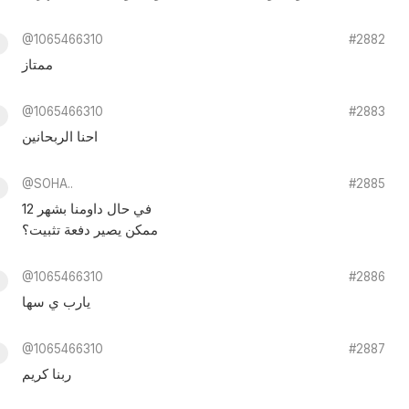
@1065466310
#2882
ممتاز
@1065466310
#2883
احنا الربحانين
@SOHA..
#2885
في حال داومنا بشهر 12
ممكن يصير دفعة تثبيت؟
@1065466310
#2886
يارب ي سها
@1065466310
#2887
ربنا كريم