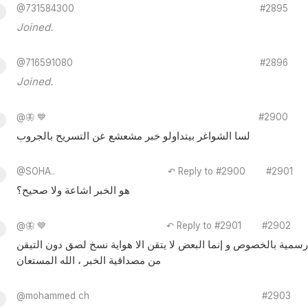
@731584300
#2895
Joined.
@716591080
#2896
Joined.
@🦋 💙
#2900
لسا الشواغر بيتداولو خبر مشعشع عن التسريح بالجروب
@SOHA..
↶ Reply to #2900
#2901
هو الخبر اشاعة ولا صحيح؟
@🦋 💙
↶ Reply to #2901
#2902
سمية بالخصوص و إنما البعض لا يتقن الا هواية نسخ لصق دون التيقن
من مصداقية الخبر ، الله المستعان
@mohammed ch
#2903