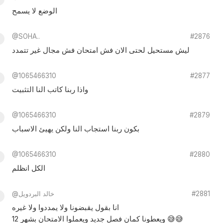
الوضع لا يسمح
@SOHA..
#2876
ليش مستحيل لحتى الان فش امتحان فش مجال غير تتمدد
@1065466310
#2877
واذا ربنا كاتب النا التثبيت
@1065466310
#2879
بكون ربنا استجاب النا ولكن يهيئ الاسباب
@1065466310
#2880
الكل انظلم
#2881
@خالد البردويل
انا بقول يقبضونا ولا يمددوا ولا غيره
ويعطونا كمان فصل جديد ويعملوا الامتحان بشهر 12 😅😅