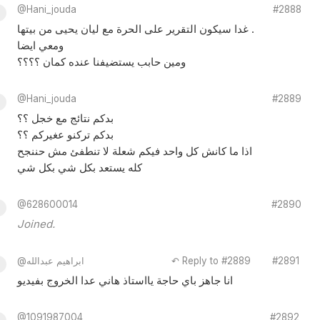
@Hani_jouda
#2888
غدا سيكون التقرير على الحرة مع ليان يحيى من بيتها .
ومعي ايضا
ومين حابب يستضيفنا عنده كمان ؟؟؟؟
@Hani_jouda
#2889
بدكم نتائج مع خجل ؟؟
بدكم تركنو عغيركم ؟؟
اذا ما كانش كل واحد فيكم شعلة لا تنطفئ مش حننجح
كله يستعد بكل شي بكل شي
@628600014
#2890
Joined.
#2891
↶ Reply to #2889
@ابراهيم عبدالله
انا جاهز باي حاجة يااستاذ هاني عدا الخروج بفيديو
@1091987004
#2892