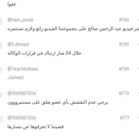
عفوا
@Hani_jouda
#764
شر فيديو عبد الرحمن صالح على مجموعتنا الفيديو رائع ولازم نستثمره
@S.Ahmad
#765
خلال 24 صار ارتباك في قرارات الوكالة
@TeacherAlaas
#766
Joined.
@1091987004
#770
يرجي عدم التفشش بأي عضو يعلق على مستمرووون
@1091987004
#771
قضيتنا لا تحرفوها عن مسارها