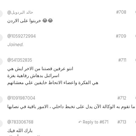
#708
@خالد البردويل
خربتوا على الاردن 😂😂
@1059272994
#709
Joined.
@541352835
#711
انتو عرفين قصتنا من الاخر ايش هي
اسرائىل بدهاش رفاهية بغزة
هي الفكرة واعضاء الاتحاظ خايفين علي معشاتهم
@1091987004
#712
ما تقوم به الوكالة الآن يدل على تخبط داخلي ، الامور باقية في نصابها
@783306768
↶ Reply to #671
#713
بارك الله فيك