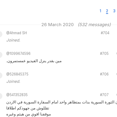
1
2
3
26 March 2020
(532 messages)
@Ahmad SH
#704
Joined.
@1099674596
#705
.مين بقدر ينزل الفيديو عمستمرون
@526845375
#706
Joined.
@541352835
#707
ن الثورة السورية بدات بمتظاهر واحد امام السفارة السورية في الاردن
تقللوش من جهودكم اطلاقا
موقفنا اقوي من هيثم وغيره