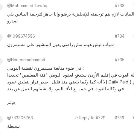
@Mohammed Tawfiq
#733
بيانات لازم يتم ترجمته للإنجليزية برضو وانا جاهز لترجمة البيانين يلي
صدرو
@1099674596
#734
شباب ليش هيثم مش راضي يقبل المنشور على مستمرون
@Haneenmohmmad
#735
في ضوء متابعة مستمرون لقضية اليومي :
إلا أنه كما وكما بلغني منذ قليل : صدر قرار بتعليق عقود Daily Paid ( اليومي ) لفئة المعلمين
في وكالة الغوث في جميـــع الأقــاليم، ولا يشملهم العمل عن بعد ..
هيثم
@783306768
↶ Reply to #729
#736
بسيطة