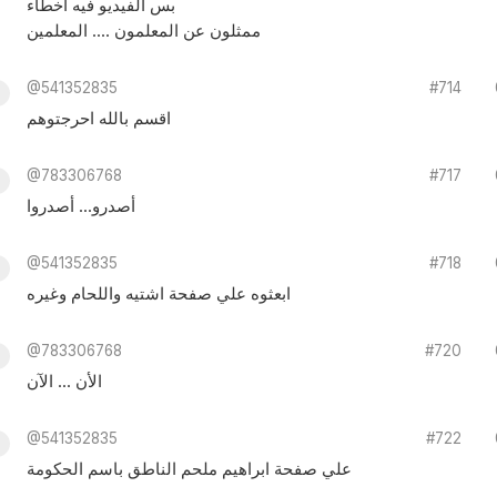
بس الفيديو فيه أخطاء
ممثلون عن المعلمون .... المعلمين
@541352835
#714
اقسم بالله احرجتوهم
@783306768
#717
أصدرو... أصدروا
@541352835
#718
ابعثوه علي صفحة اشتيه واللحام وغيره
@783306768
#720
الأن ... الآن
@541352835
#722
علي صفحة ابراهيم ملحم الناطق باسم الحكومة