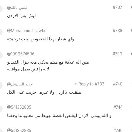
#737
@اليقين بالله
ليش بس الاردن
@Mohammed Tawfiq
#738
واي شعار بهذا الخصوص يجب ترجمته
@1099674596
#739
مين اله علاقة مع هيثم.يحكي معه ينزل الفيديو
لانه رافض يعمل موافقة
#740
↶ Reply to #737
@خالد البردويل
هلقيت لا اردن ولا غيره.. خربت على الكل
@541352835
#744
و الله يومي الاردن ليقبض القصة تهبيط من معنوياتنا وحقنا
@541352835
#746