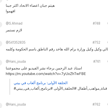
هيثم جبان اعضاء الاتحاد اكثر جبنا
افهموا
@S.Ahmad
#748
لازم نستمر
@541352835
#752
خالي وكيل وكيل وزارة برام الله هاخد رقم الناطق باسم الحكومة وكلمه
@Hani_jouda
#761
استاذ عبد الرحمن برجاء نشر الفيديو على مجموعتنا
https://m.youtube.com/watch?v=7yUxZhTwFBE
الحلقة الأولى: برنامج ألعاب في بيتي
#قناة_مواهب_أطفال #الحلقة_الأولى #برنامج_ألعاب_في_بيتي
@Hani_jouda
#762