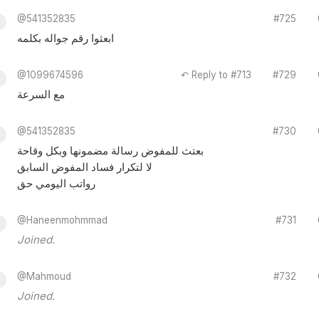
@541352835
#725
ابعثوا رقم جواله بكلمه
@1099674596
↶ Reply to #713
#729
مع السرعة
@541352835
#730
بعتث للمفوض رسالة مضمونها وبكل وقاحة
لا لتكرار فساد المفوض السابق
رواتب اليومي حق
@Haneenmohmmad
#731
Joined.
@Mahmoud
#732
Joined.