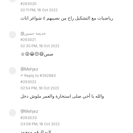
#293020
02:11 PM, 18 Oct 2022
رياضيات مع التشكيل راح من نصيبهم ٤ شواغر اناث
@خديجة حسين
#293021
02:30 PM, 18 Oct 2022
☺️😜😀😔😄صس
@Mehjez
↶ Reply to #292983
#293022
02:54 PM, 18 Oct 2022
والله يا أخي صلى استخارة والعمر ملوش دخل
@Mehjez
#293033
03:06 PM, 18 Oct 2022
لانو الرقم موجود