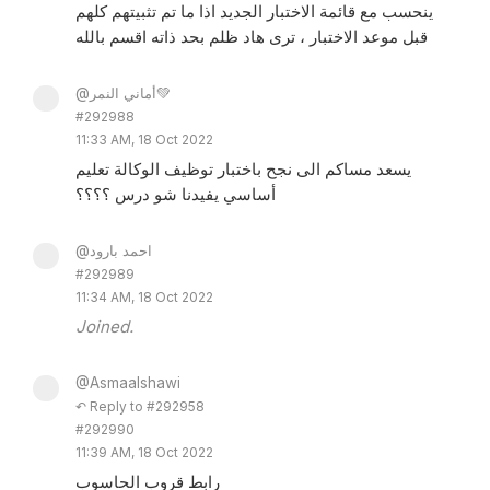
ينحسب مع قائمة الاختبار الجديد اذا ما تم تثبيتهم كلهم
قبل موعد الاختبار ، ترى هاد ظلم بحد ذاته اقسم بالله
@أماني النمر💚
#292988
11:33 AM, 18 Oct 2022
يسعد مساكم الى نجح باختبار توظيف الوكالة تعليم
أساسي يفيدنا شو درس ؟؟؟؟
@احمد بارود
#292989
11:34 AM, 18 Oct 2022
Joined.
@Asmaalshawi
↶ Reply to #292958
#292990
11:39 AM, 18 Oct 2022
رابط قروب الحاسوب