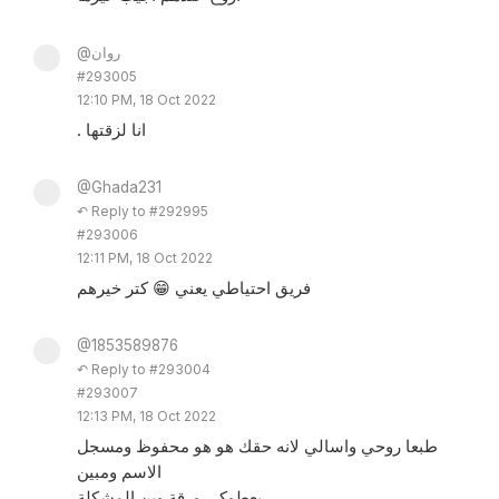
@روان
#293005
12:10 PM, 18 Oct 2022
. انا لزقتها
@Ghada231
↶ Reply to #292995
#293006
12:11 PM, 18 Oct 2022
فريق احتياطي يعني 😁 كتر خيرهم
@1853589876
↶ Reply to #293004
#293007
12:13 PM, 18 Oct 2022
طبعا روحي واسالي لانه حقك هو هو محفوظ ومسجل
الاسم ومبين
بعطوكي ورقة وين المشكلة