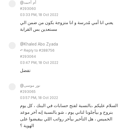
@أم أحمد
#293060
03:33 PM, 18 Oct 2022
يعني انا أمي مُدرسة و انا متزوجة بكون من ضمن الي
مستعدين بس القرابة
@Khaled Abo Zyada
↶ Reply to #288756
#293064
03:47 PM, 18 Oct 2022
تفضل
@نور موسى
#293065
03:57 PM, 18 Oct 2022
السلام عليكم ،بالنسبة لفتح حسابات في البنك ، كل يوم
بنروح و بيأجلونا لتاني يوم ، شو بالنسبة إنه آخر موعد
الخميس ، هل التأخير بيأخر رواتب اللي بيقبضوا على
الهوية ؟