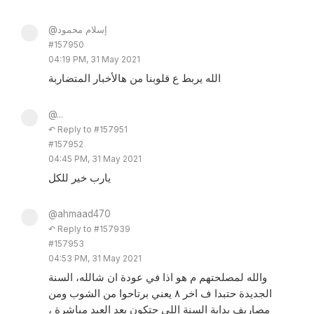
@إسلام محمود
#157950
04:19 PM, 31 May 2021
الله يربط ع قلوبنا من هالأخبار المتضاربة
@...
↶ Reply to #157951
#157952
04:45 PM, 31 May 2021
يارب خير للكل
@ahmaad470
↶ Reply to #157939
#157953
04:53 PM, 31 May 2021
والله لمصلحتهم م هو اذا في عودة ان شالله، السنة
الجديدة حتبدا ف اخر ٨ يعني برتاحوا من الشوب ومن
مصاريف بداية السنة اللي حتكون بعد العيد مباشرة ،