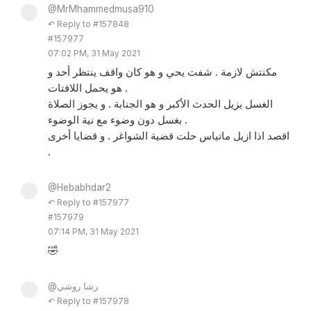
@MrMhammedmusa910
↶ Reply to #157848
#157977
07:02 PM, 31 May 2021
مكنتش لازمة . شفت يحي و هو كان واقف ينتظر أحد و
هو يحمل اللافتات .
الغسل يزيل الحدث الأكبر و هو الجنابة . و يجوز الصلاة
بغسل دون وضوء مع نية الوضوء .
اقصد اذا ازيل ماتياس حلت قضية الشواغر . و قضايا أخرى
.
@Hebabhdar2
↶ Reply to #157977
#157979
07:14 PM, 31 May 2021
🤣
@رشا روشي
↶ Reply to #157978