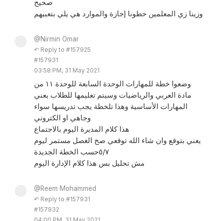
صحيح
وزينا زي المعلمين حطونا إجازة والموارد هي يلي بتعبيهم
@Nirmin Omar
↶ Reply to #157925
#157931
03:58 PM, 31 May 2021
وضعوا خطة للمهارات الوحدة السابعة للوحدة ١١ من
مادة العربي والرياضيات وسيتم تعليمها للطلاب يعني
المهارات الأساسية وهذا تلخطة يجب تدريسها سواء
وجاهي او الكتروني
هذا كلام المديرة اليوم بالاجتماع
يعني بتوقع وان شاء الله توقعي صح الغصل مستمر ليوم
٥/٧حسب الخطة الجديدة
مش تحليل بس هذا كلام الإدارة اليوم
@Reem Mohammed
↶ Reply to #157931
#157932
04:00 PM, 31 May 2021