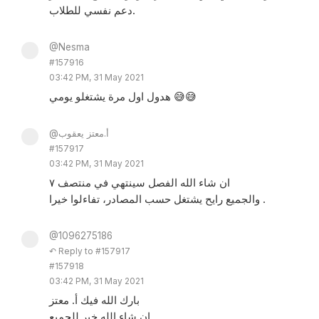
دعم نفسي للطلاب.
@Nesma
#157916
03:42 PM, 31 May 2021
هدول اول مرة يشتغلو يومي 😅😅
@أ.معتز يعقوب
#157917
03:42 PM, 31 May 2021
ان شاء الله الفصل سينتهي في منتصف ٧
والجميع رايح يشتغل حسب المصادر، تفاءلوا خيرا .
@1096275186
↶ Reply to #157917
#157918
03:42 PM, 31 May 2021
بارك الله فيك أ. معتز
إن شاء الله خير للجميع