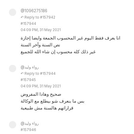
@1096275186
↶ Reply to #157942
#157944
04:09 PM, 31 May 2021
انا بعرف فقط اليوم غير المحسوب الجمعة وايضا إجازة
نص السنة وآخر السنة
غير ذلك كله محسوب إن شاء الله للجميع
@رواء وليد
↶ Reply to #157944
#157945
04:09 PM, 31 May 2021
صحيح وهادا المفروض
بس ما بنعرف شو بيطلع مع الوكالة
قراراتهم هالسنة مش طبيعية
@رواء وليد
#157946