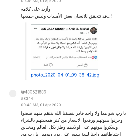
09:38 AM, 01 Apr 2020
وأزيد على كلامه
قد تتحقق للانسان بعض الأمنيات وليس جميعها...!
photo_2020-04-01_09-38-42.jpg
@480521886
#8344
09:43 AM, 01 Apr 2020
يا رب شو هذا ولا واحد قادر ينصفنا الله ينتقم منهم قبضوا
وخزنوا ببيوتهم ورفعوا الاسعار من كتر همجيتهم بالشراء
وسكروا بيوتهم على اولادهم وطز بكل العالم ومخدين
احتياطاتهم واحنا لسة بندور على يوم ويومين يا رب من